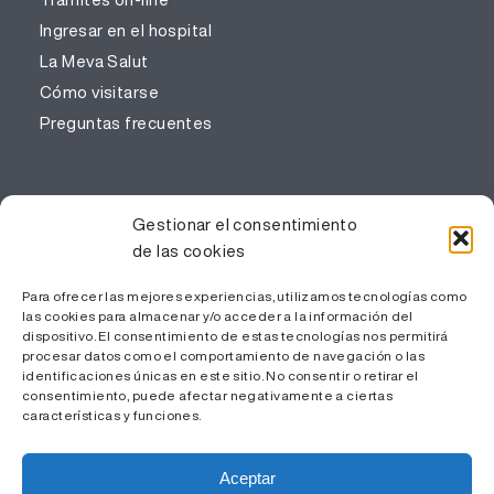
Ingresar en el hospital
La Meva Salut
Cómo visitarse
Preguntas frecuentes
PROFESIONALES
Gestionar el consentimiento
de las cookies
Gestión del conocimiento
Trabaja con nosotros
Para ofrecer las mejores experiencias, utilizamos tecnologías como
las cookies para almacenar y/o acceder a la información del
Área Privada
dispositivo. El consentimiento de estas tecnologías nos permitirá
procesar datos como el comportamiento de navegación o las
identificaciones únicas en este sitio. No consentir o retirar el
consentimiento, puede afectar negativamente a ciertas
características y funciones.
Aceptar