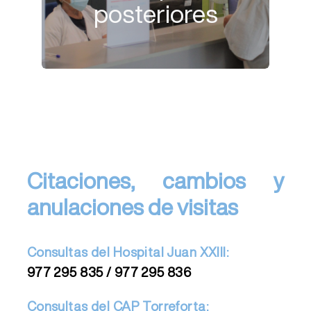
posteriores
cuando salgas de la consulta. De esta
Pasa por la Secretaría de Programación
Citaciones, cambios y
anulaciones de visitas
Consultas del Hospital Juan XXIII:
977 295 835 / 977 295 836
Consultas del CAP Torreforta: