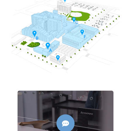
D
C
F
B
A
I
actualizaremos tus datos.
domicilio o teléfono, avísanos y
público. Por otro lado, si has cambiado de