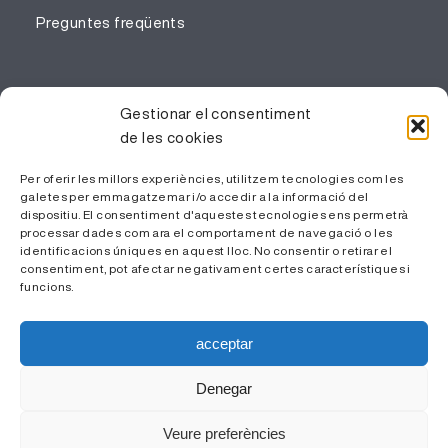
Preguntes freqüents
PROFESSIONALS
Gestionar el consentiment
de les cookies
Gestió del coneixement
Treballa amb nosaltres
Per oferir les millors experiències, utilitzem tecnologies com les
galetes per emmagatzemar i/o accedir a la informació del
Àrea Privada
dispositiu. El consentiment d'aquestes tecnologies ens permetrà
processar dades com ara el comportament de navegació o les
identificacions úniques en aquest lloc. No consentir o retirar el
consentiment, pot afectar negativament certes característiques i
funcions.
acceptar
Denegar
© ICS Camp de Tarragona - 2026 |
Avís Legal i Política de
Veure preferències