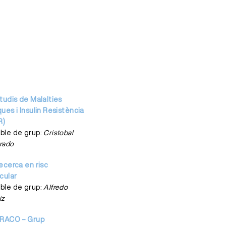
tudis de Malalties
ues i Insulin Resistència
R)
ble de grup:
Cristobal
urado
ecerca en risc
cular
ble de grup:
Alfredo
iz
RACO – Grup