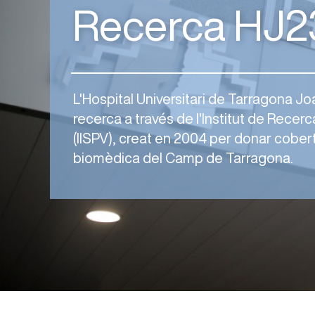
Recerca HJ2
L'Hospital Universitari de Tarragona Jo
recerca a través de l'Institut de Recerca
(IISPV), creat en 2004 per donar cobert
biomèdica del Camp de Tarragona.