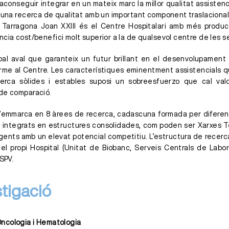
 aconseguir integrar en un mateix marc la millor qualitat assiste
i una recerca de qualitat amb un important component traslacional
de Tarragona Joan XXIII és el Centre Hospitalari amb més produc
cia cost/benefici molt superior a la de qualsevol centre de les s
ipal aval que garanteix un futur brillant en el desenvolupament
me al Centre. Les característiques eminentment assistencials q
cerca sòlides i estables suposi un sobreesfuerzo que cal v
de comparació.
 s’emmarca en 8 àrees de recerca, cadascuna formada per diferent
n integrats en estructures consolidades, com poden ser Xarxes 
ents amb un elevat potencial competitiu. L’estructura de recerc
l propi Hospital (Unitat de Biobanc, Serveis Centrals de Labora
ISPV.
stigació
ncologia i Hematologia