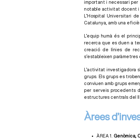
important i necessari per
notable activitat docent 
L’Hospital Universitari 
Catalunya, amb una eficièn
L’equip humà és el princ
recerca que es duen a ter
creació de línies de re
s’estableixen paràmetres 
L’activitat investigadora
grups. Els grups es trobe
conviuen amb grups emerg
per serveis procedents de
estructures centrals del I
Àrees d’inve
ÀREA 1.
Genòmica, O