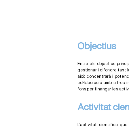
Objectius
Entre els objectius princi
gestionar i difondre tant l
això concentrarà i potenc
col·laboració amb altres i
fons per finançar les acti
Activitat cien
L’activitat científica qu