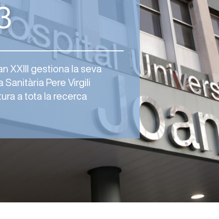
3
an XXIII gestiona la seva
 Sanitària Pere Virgili
ura a tota la recerca