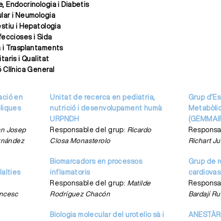
, Endocrinologia i Diabetis
lar i Neumologia
estiu i Hepatologia
feccioses i Sida
 i Trasplantaments
taris i Qualitat
ó Clínica General
ació en
Unitat de recerca en pediatria,
Grup d’Es
liques
nutrició i desenvolupament humà
Metabòliq
URPNDH
(GEMMAI
an Josep
Responsable del grup:
Ricardo
Responsa
ernández
Closa Monasterolo
Richart J
Biomarcadors en processos
Grup de r
lalties
inflamatoris
cardiovas
Responsable del grup:
Matilde
Responsa
ncesc
Rodríguez Chacón
Bardají Ru
Biologia molecular del urotelio sà i
ANESTÀR