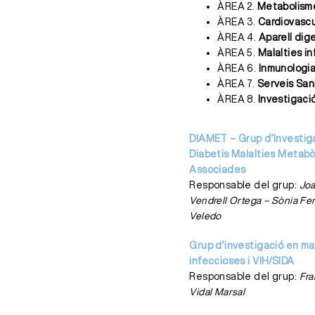
ÀREA 2.
Metabolisme
ÀREA 3.
Cardiovascu
ÀREA 4.
Aparell dig
ÀREA 5.
Malalties in
ÀREA 6.
Inmunologia
ÀREA 7.
Serveis Sani
ÀREA 8.
Investigaci
DIAMET – Grup d’Investig
Diabetis Malalties Metabò
Associades
Responsable del grup:
Jo
Vendrell Ortega – Sònia F
Veledo
Grup d’investigació en ma
infeccioses i VIH/SIDA
Responsable del grup:
Fra
Vidal Marsal