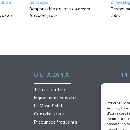
tat del
patològic
d’investi
Responsable del grup:
Antonio
Responsa
jandro
Garcia-España
Añez
CIUTADANIA
PR
Tràmits on-line
Ges
Ingressar a l’hospital
Tre
Per oferir le
La Meva Salut
Àre
emmagatzemar 
d'aquestes t
Com visitar-se
comportament 
Preguntes freqüents
consentir o r
característiqu