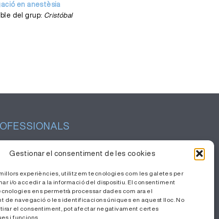
gació en anestèsia
ble del grup:
Cristóbal
OFESSIONALS
tió del coneixement
Gestionar el consentiment de les cookies
balla amb nosaltres
s millors experiències, utilitzem tecnologies com les galetes per
a Privada
i/o accedir a la informació del dispositiu. El consentiment
ecnologies ens permetrà processar dades com ara el
de navegació o les identificacions úniques en aquest lloc. No
etirar el consentiment, pot afectar negativament certes
es i funcions.