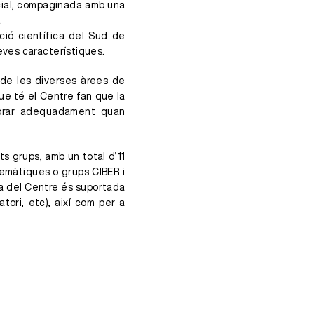
ncial, compaginada amb una
.
ció científica del Sud de
eves característiques.
 de les diverses àrees de
ue té el Centre fan que la
alorar adequadament quan
s grups, amb un total d’11
Temàtiques o grups CIBER i
a del Centre és suportada
tori, etc), així com per a