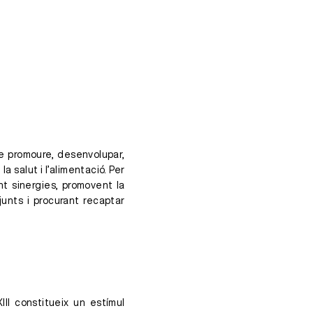
 de promoure, desenvolupar,
a salut i l’alimentació. Per
nt sinergies, promovent la
njunts i procurant recaptar
.
III constitueix un estímul