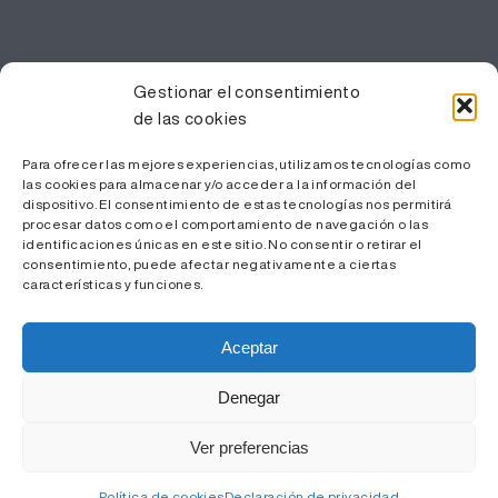
PROFESIONALES
Gestionar el consentimiento
de las cookies
Gestión del conocimiento
Trabaja con nosotros
Para ofrecer las mejores experiencias, utilizamos tecnologías como
Área Privada
las cookies para almacenar y/o acceder a la información del
dispositivo. El consentimiento de estas tecnologías nos permitirá
procesar datos como el comportamiento de navegación o las
identificaciones únicas en este sitio. No consentir o retirar el
consentimiento, puede afectar negativamente a ciertas
características y funciones.
Aceptar
Denegar
© ICS Camp de Tarragona - 2022 |
Aviso Legal y Política
Ver preferencias
de Privacidad
|
Política de Cookies
| Diseño web
Pier
Comunica S.L.
Política de cookies
Declaración de privacidad