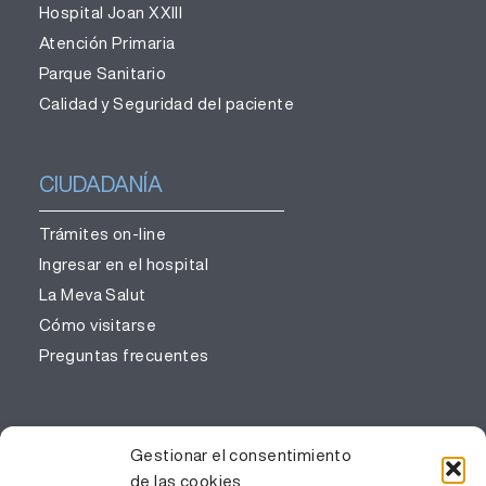
Hospital Joan XXIII
Atención Primaria
Parque Sanitario
Calidad y Seguridad del paciente
CIUDADANÍA
Trámites on-line
Ingresar en el hospital
La Meva Salut
Cómo visitarse
Preguntas frecuentes
PROFESIONALES
Gestionar el consentimiento
de las cookies
Gestión del conocimiento