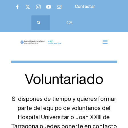
Saltar
Contactar
al
contenido
Buscar:
CA
Toggle
Navigatio
Nosotros
Voluntariado
Hospital Joan XXIII
Atención Primaria
Si dispones de tiempo y quieres formar
parte del equipo de voluntarios del
Ciudadanía
Hospital Universitario Joan XXIII de
Profesionales
Tarragona puedes ponerte en contacto