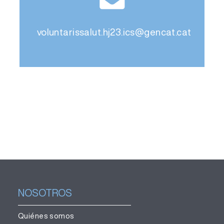
voluntarissalut.hj23.ics@gencat.cat
NOSOTROS
Quiénes somos