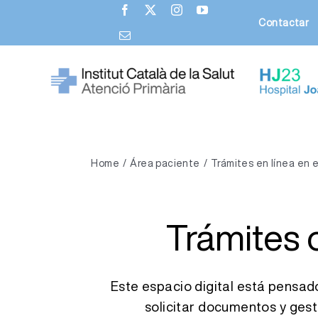
Saltar
Contactar
al
contenido
Nosotros
Home
Área paciente
Trámites en línea en 
Hospital Joan XXIII
Atención Primaria
Trámites 
Ciudadanía
Profesionales
Este espacio digital está pensado
solicitar documentos y gest