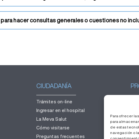
 para hacer consultas generales o cuestiones no inclu
CIUDADANÍA
PR
Trámites on-line
Ges
Ingresar en el hospital
Tra
Para ofrecer la
La Meva Salut
Áre
para almacenar 
de estas tecno
Cómo visitarse
navegación o las
Preguntas frecuentes
consentimiento,