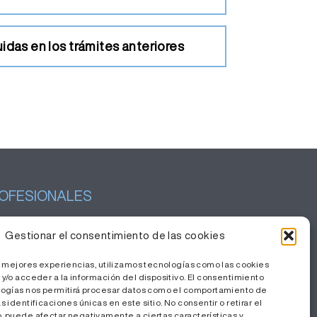
idas en los trámites anteriores
OFESIONALES
tión del conocimiento
Gestionar el consentimiento de las cookies
baja con nosotros
s mejores experiencias, utilizamos tecnologías como las cookies
a Privada
y/o acceder a la información del dispositivo. El consentimiento
logías nos permitirá procesar datos como el comportamiento de
 identificaciones únicas en este sitio. No consentir o retirar el
 puede afectar negativamente a ciertas características y