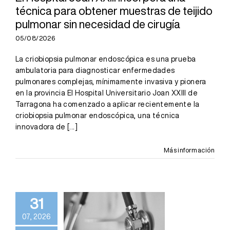
necesidad de
técnica para obtener muestras de teijido
cirugía
pulmonar sin necesidad de cirugía
05/08/2026
La criobiopsia pulmonar endoscópica es una prueba
ambulatoria para diagnosticar enfermedades
pulmonares complejas, mínimamente invasiva y pionera
en la provincia El Hospital Universitario Joan XXIII de
Tarragona ha comenzado a aplicar recientemente la
criobiopsia pulmonar endoscópica, una técnica
innovadora de
[...]
Más información
El Hospital
Joan XXIII
realiza el
31
seguimiento
07, 2026
de un centenar