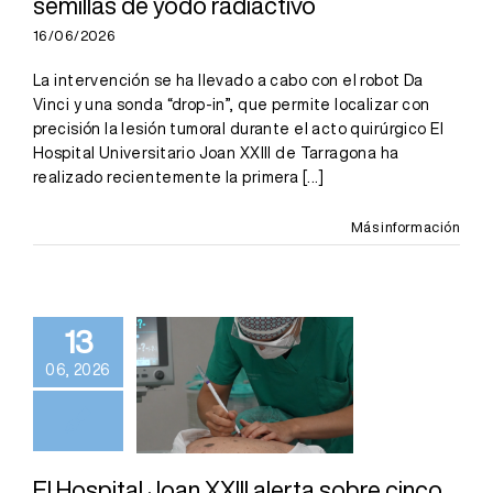
semillas de yodo radiactivo
16/06/2026
La intervención se ha llevado a cabo con el robot Da
Vinci y una sonda “drop-in”, que permite localizar con
precisión la lesión tumoral durante el acto quirúrgico El
Hospital Universitario Joan XXIII de Tarragona ha
realizado recientemente la primera
[...]
Más información
El Hospital
Joan XXIII
alerta sobre
13
cinco falsos
06, 2026
mitos que
pueden
aumentar el
riesgo de
El Hospital Joan XXIII alerta sobre cinco