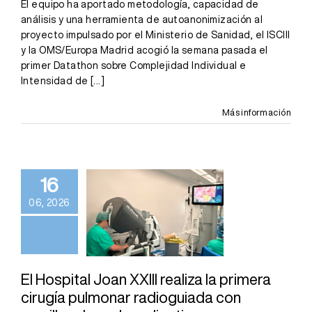
El equipo ha aportado metodología, capacidad de
análisis y una herramienta de autoanonimización al
proyecto impulsado por el Ministerio de Sanidad, el ISCIII
y la OMS/Europa Madrid acogió la semana pasada el
primer Datathon sobre Complejidad Individual e
Intensidad de
[...]
Más información
El Hospital
Joan XXIII
realiza la
16
primera cirugía
06, 2026
pulmonar
radioguiada
con semillas
de yodo
El Hospital Joan XXIII realiza la primera
cirugía pulmonar radioguiada con
radiactivo