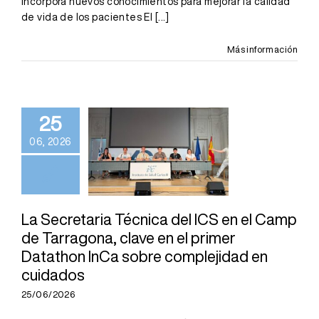
incorpora nuevos conocimientos para mejorar la calidad
de vida de los pacientes El
[...]
La Secretaria
Más información
Técnica del
ICS en el
Camp de
25
Tarragona,
06, 2026
clave en el
primer
Datathon InCa
sobre
La Secretaria Técnica del ICS en el Camp
de Tarragona, clave en el primer
complejidad
Datathon InCa sobre complejidad en
en cuidados
cuidados
25/06/2026