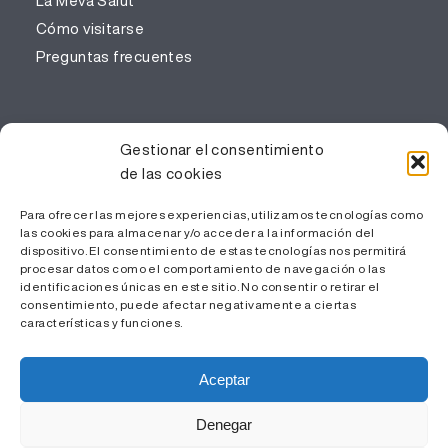
La Meva Salut
Cómo visitarse
Preguntas frecuentes
PROFESIONALES
Gestionar el consentimiento
de las cookies
Gestión del conocimiento
Trabaja con nosotros
Para ofrecer las mejores experiencias, utilizamos tecnologías como
Área Privada
las cookies para almacenar y/o acceder a la información del
dispositivo. El consentimiento de estas tecnologías nos permitirá
procesar datos como el comportamiento de navegación o las
identificaciones únicas en este sitio. No consentir o retirar el
consentimiento, puede afectar negativamente a ciertas
características y funciones.
Aceptar
Denegar