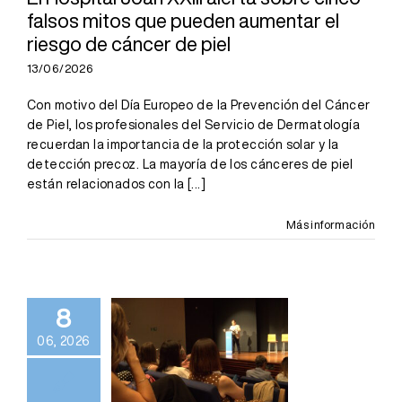
falsos mitos que pueden aumentar el
cáncer de piel
riesgo de cáncer de piel
13/06/2026
Con motivo del Día Europeo de la Prevención del Cáncer
de Piel, los profesionales del Servicio de Dermatología
recuerdan la importancia de la protección solar y la
detección precoz. La mayoría de los cánceres de piel
están relacionados con la
[...]
Más información
El Servicio de
Medicina
8
Interna del
06, 2026
Hospital Joan
XXIII celebra