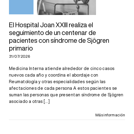
de pacientes
con síndrome
de Sjögren
El Hospital Joan XXIII realiza el
seguimiento de un centenar de
primario
pacientes con síndrome de Sjögren
primario
31/07/2026
Medicina Interna atiende alrededor de cinco casos
nuevos cada año y coordina el abordaje con
Reumatología y otras especialidades según las
afectaciones de cada persona A estos pacientes se
suman las personas que presentan síndrome de Sjögren
asociado a otras
[...]
Más información
Un modelo de
atención