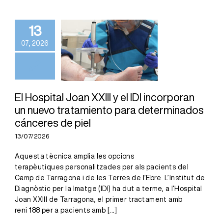
Joan XXIII y el
IDI incorporan
13
un nuevo
07, 2026
tratamiento
para
determinados
cánceres de
El Hospital Joan XXIII y el IDI incorporan
un nuevo tratamiento para determinados
piel
cánceres de piel
13/07/2026
Aquesta tècnica amplia les opcions
terapèutiques personalitzades per als pacients del
Camp de Tarragona i de les Terres de l’Ebre L’Institut de
Diagnòstic per la Imatge (IDI) ha dut a terme, a l’Hospital
Joan XXIII de Tarragona, el primer tractament amb
reni 188 per a pacients amb
[...]