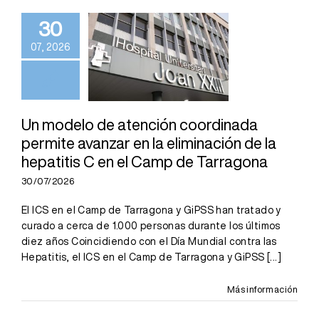
coordinada
30
permite
07, 2026
avanzar en la
eliminación de
la hepatitis C
en el Camp de
Un modelo de atención coordinada
permite avanzar en la eliminación de la
Tarragona
hepatitis C en el Camp de Tarragona
30/07/2026
El ICS en el Camp de Tarragona y GiPSS han tratado y
curado a cerca de 1.000 personas durante los últimos
diez años Coincidiendo con el Día Mundial contra las
Hepatitis, el ICS en el Camp de Tarragona y GiPSS
[...]
Más información
El Hospital