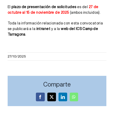
El
plazo de presentación de solicitudes
es del
27 de
octubre al 15 de noviembre de 2025
(ambos incluidos).
Toda la información relacionada con esta convocatoria
se publicará a la
intranet
y a la
web del ICS Camp de
Tarragona
.
27/10/2025
Comparte
Convocator
Facebook
X
LinkedIn
WhatsApp
Convocatoria:
Jefe/a
Facultativo/a