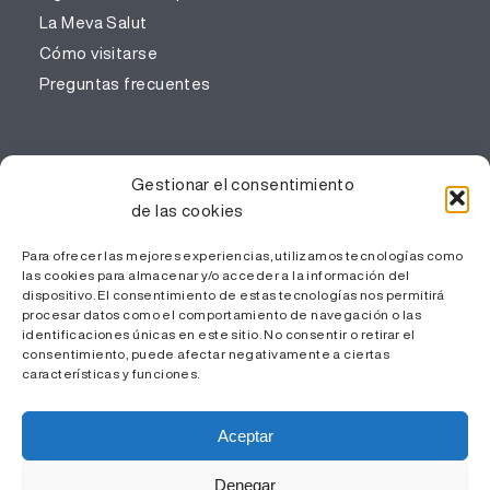
La Meva Salut
Cómo visitarse
Preguntas frecuentes
PROFESIONALES
Gestionar el consentimiento
de las cookies
Gestión del conocimiento
Trabaja con nosotros
Para ofrecer las mejores experiencias, utilizamos tecnologías como
las cookies para almacenar y/o acceder a la información del
Área Privada
dispositivo. El consentimiento de estas tecnologías nos permitirá
procesar datos como el comportamiento de navegación o las
identificaciones únicas en este sitio. No consentir o retirar el
consentimiento, puede afectar negativamente a ciertas
características y funciones.
Aceptar
Denegar