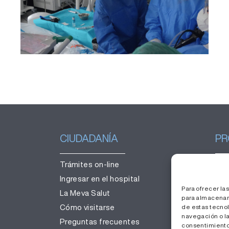
cirugía
CIUDADANÍA
PR
Trámites on-line
Ges
Ingresar en el hospital
Tra
Para ofrecer la
La Meva Salut
Áre
para almacenar 
de estas tecno
Cómo visitarse
navegación o las
Preguntas frecuentes
consentimiento,