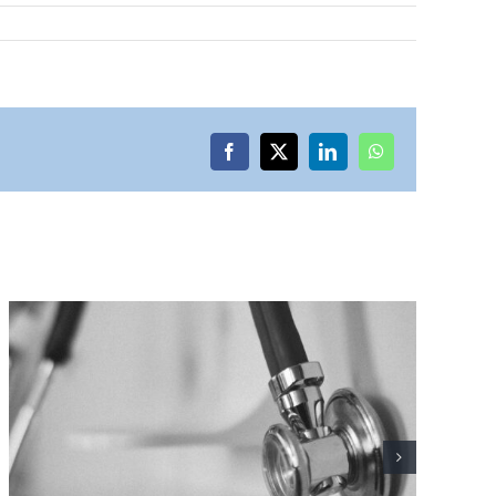
Facebook
X
LinkedIn
WhatsApp
El Hospital Joan XXIII realiza
el seguimiento de un centenar
de pacientes con síndrome