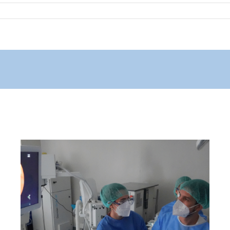
El Hospital Joan XXIII
incorpora una técnica para
obtener muestras de teijido
pulmonar sin necesidad de