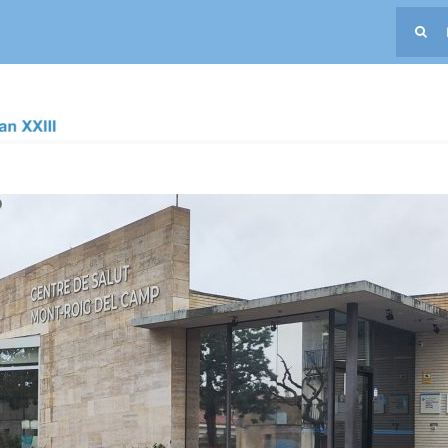
Buscar:
Primaria
Parto en casa en Mont-roig del Camp con la intervenció