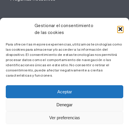
PROFESIONALES
Gestionar el consentimiento
de las cookies
Gestión del conocimiento
Trabaja con nosotros
Para ofrecer las mejores experiencias, utilizamos tecnologías como
Área Privada
las cookies para almacenar y/o acceder a la información del
dispositivo. El consentimiento de estas tecnologías nos permitirá
procesar datos como el comportamiento de navegación o las
identificaciones únicas en este sitio. No consentir o retirar el
consentimiento, puede afectar negativamente a ciertas
características y funciones.
Aceptar
Denegar
© ICS Camp de Tarragona - 2024 |
Aviso Legal y Política
Ver preferencias
de Privacidad
|
Política de Cookies
| Diseño web
Pier
Comunica S.L.