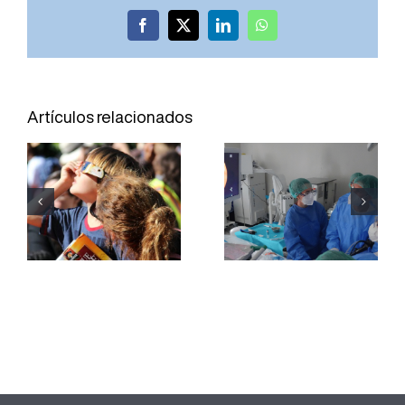
Facebook
X
LinkedIn
WhatsApp
El Servicio
El Hospital
de
Joan XXIII
Oftalmología
Artículos relacionados
incorpora
del Hospital
una técnica
Joan XXIII
para
refuerza la
obtener
labor
muestras de
divulgativa
teijido
para una
pulmonar sin
observación
necesidad
segura del
de cirugía
eclipse