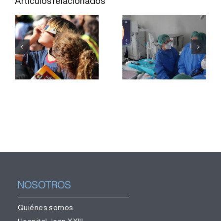
Artículos relacionados
incorpora
del Hospital
una técnica
Joan XXIII
para
refuerza la
obtener
labor
muestras de
divulgativa
teijido
para una
pulmonar sin
observación
necesidad
segura del
de cirugía
eclipse
NOSOTROS
Quiénes somos