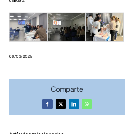
calidad.
06/03/2025
Comparte
Facebook
X
LinkedIn
WhatsApp
El Servicio
El Hospital
de
Joan XXIII
Oftalmología