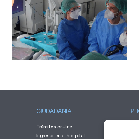
incorpora una técnica para
obtener muestras de teijido
pulmonar sin necesidad de
cirugía
CIUDADANÍA
PR
Trámites on-line
Ges
Ingresar en el hospital
Tra