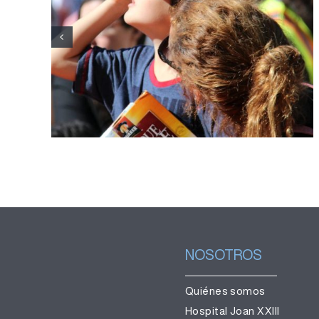
del Hospital Joan XXIII
refuerza la labor divulgativa
para una observación segura
del eclipse
NOSOTROS
Quiénes somos
Hospital Joan XXIII