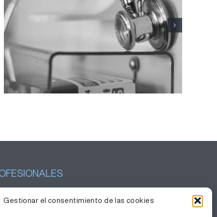
El Hospital Joan XXIII realiza
el seguimiento de un centenar
de pacientes con síndrome
de Sjögren primario
OFESIONALES
tión del conocimiento
Gestionar el consentimiento de las cookies
baja con nosotros