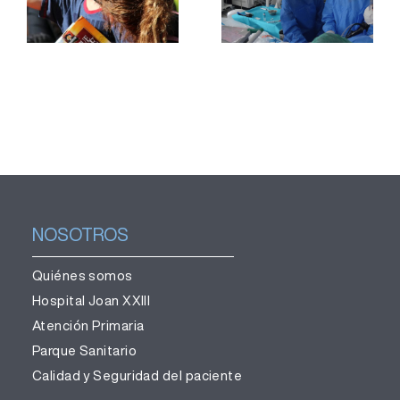
labor
muestras de
divulgativa
teijido
para una
pulmonar sin
observación
necesidad
segura del
de cirugía
eclipse
NOSOTROS
Quiénes somos
Hospital Joan XXIII
Atención Primaria
Parque Sanitario
Calidad y Seguridad del paciente