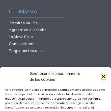
CIUDADANÍA
Trámites on-line
Ingresar en el hospital
La Meva Salut
Cómo visitarse
Preguntas frecuentes
PROFESIONALES
Gestionar el consentimiento
de las cookies
Gestión del conocimiento
Trabaja con nosotros
Para ofrecer las mejores experiencias, utilizamos tecnologías como
las cookies para almacenar y/o acceder a la información del
Área Privada
dispositivo. El consentimiento de estas tecnologías nos permitirá
procesar datos como el comportamiento de navegación o las
identificaciones únicas en este sitio. No consentir o retirar el