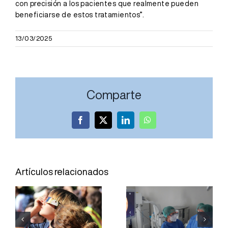
con precisión a los pacientes que realmente pueden
beneficiarse de estos tratamientos”.
13/03/2025
Comparte
Facebook
X
LinkedIn
WhatsApp
El Servicio
El Hospital
de
Joan XXIII
Oftalmología
Artículos relacionados
incorpora
del Hospital
una técnica
Joan XXIII
para
refuerza la
obtener