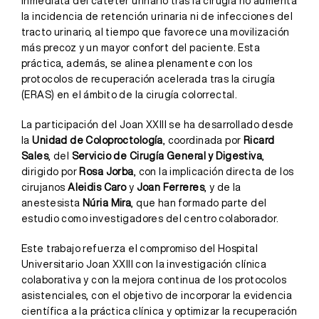
inmediata del catéter urinario tras la cirugía no aumenta
la incidencia de retención urinaria ni de infecciones del
tracto urinario, al tiempo que favorece una movilización
más precoz y un mayor confort del paciente. Esta
práctica, además, se alinea plenamente con los
protocolos de recuperación acelerada tras la cirugía
(ERAS) en el ámbito de la cirugía colorrectal.
La participación del Joan XXIII se ha desarrollado desde
la
Unidad de Coloproctología
, coordinada por
Ricard
Sales
, del
Servicio de Cirugía General y Digestiva
,
dirigido por
Rosa Jorba
, con la implicación directa de los
cirujanos
Aleidis Caro
y
Joan Ferreres
, y de la
anestesista
Núria Mira
, que han formado parte del
estudio como investigadores del centro colaborador.
Este trabajo refuerza el compromiso del Hospital
Universitario Joan XXIII con la investigación clínica
colaborativa y con la mejora continua de los protocolos
asistenciales, con el objetivo de incorporar la evidencia
científica a la práctica clínica y optimizar la recuperación