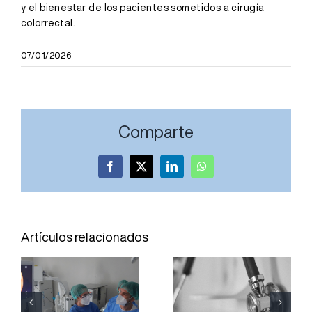
y el bienestar de los pacientes sometidos a cirugía
colorrectal.
07/01/2026
Comparte
Facebook
X
LinkedIn
WhatsApp
El Hospital
El Hospital
Joan XXIII
Joan XXIII
Artículos relacionados
incorpora
realiza el
una técnica
seguimiento
para
de un
obtener
centenar de