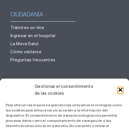
CIUDADANÍA
Trámites on-line
Ingresar en el hospital
La Meva Salut
Cómo visitarse
Preguntas frecuentes
PROFESIONALES
Gestionar el consentimiento
de las cookies
Gestión del conocimiento
Trabaja con nosotros
Para ofrecer las mejores experiencias, utilizamos tecnologías como
las cookies para almacenar y/o acceder a la información del
Área Privada
dispositivo. El consentimiento de estas tecnologías nos permitirá
procesar datos como el comportamiento de navegación o las
identificaciones únicas en este sitio. No consentir o retirar el