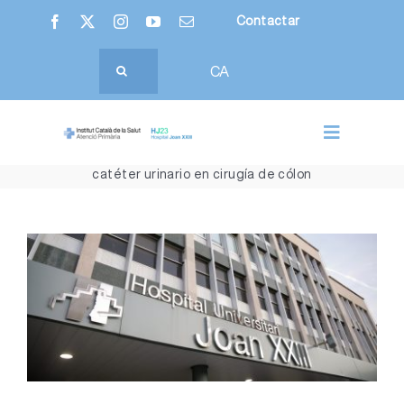
Saltar
Contactar
al
contenido
Buscar:
CA
Inicio
Comunicación
Hj23
noticias
El Hospital Universitari Joan XXIII participa en un estudio
Toggle
que demuestra los beneficios de la retirada precoz del
Navigatio
catéter urinario en cirugía de cólon
Nosotros
Hospital Joan XXIII
Ver
imagen
más
Atención Primaria
grande
Ciudadanía
Profesionales