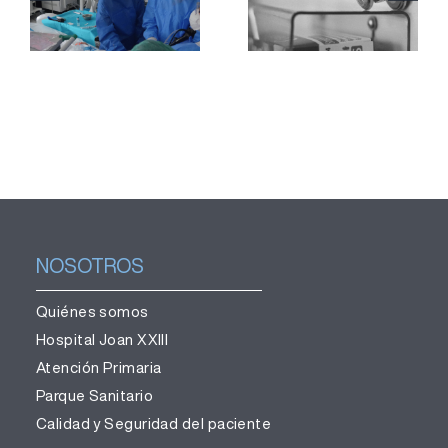
muestras de
pacientes
teijido
con
pulmonar sin
síndrome de
necesidad
Sjögren
de cirugía
primario
NOSOTROS
Quiénes somos
Hospital Joan XXIII
Atención Primaria
Parque Sanitario
Calidad y Seguridad del paciente