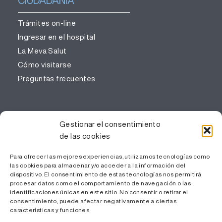
CIUDADANÍA
Trámites on-line
Ingresar en el hospital
La Meva Salut
Cómo visitarse
Preguntas frecuentes
PROFESIONALES
Gestionar el consentimiento
de las cookies
Gestión del conocimiento
Trabaja con nosotros
Para ofrecer las mejores experiencias, utilizamos tecnologías como
Área Privada
las cookies para almacenar y/o acceder a la información del
dispositivo. El consentimiento de estas tecnologías nos permitirá
procesar datos como el comportamiento de navegación o las
identificaciones únicas en este sitio. No consentir o retirar el
consentimiento, puede afectar negativamente a ciertas
características y funciones.