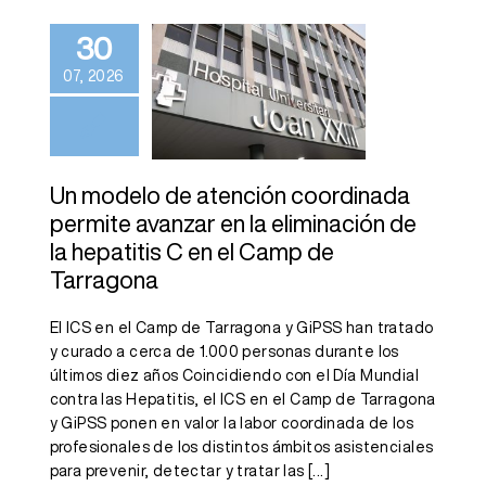
coordinada
30
permite
07, 2026
avanzar en la
eliminación de
la hepatitis C
en el Camp de
Un modelo de atención coordinada
permite avanzar en la eliminación de
Tarragona
la hepatitis C en el Camp de
Tarragona
El ICS en el Camp de Tarragona y GiPSS han tratado
y curado a cerca de 1.000 personas durante los
últimos diez años Coincidiendo con el Día Mundial
contra las Hepatitis, el ICS en el Camp de Tarragona
y GiPSS ponen en valor la labor coordinada de los
profesionales de los distintos ámbitos asistenciales
para prevenir, detectar y tratar las
[...]