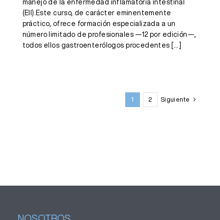
manejo de la enfermedad inflamatoria intestinal
(EII).Este curso, de carácter eminentemente
práctico, ofrece formación especializada a un
número limitado de profesionales —12 por edición—,
todos ellos gastroenterólogos procedentes
[...]
1
2
Siguiente
NOSOTROS