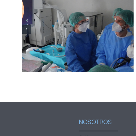
El Hospital Joan XXIII
incorpora una técnica para
obtener muestras de teijido
pulmonar sin necesidad de
cirugía
NOSOTROS