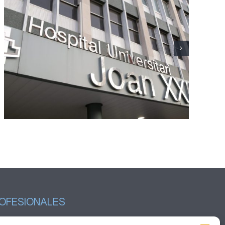
Un modelo de atención
coordinada permite avanzar
en la eliminación de la
hepatitis C en el Camp de
Tarragona
OFESIONALES