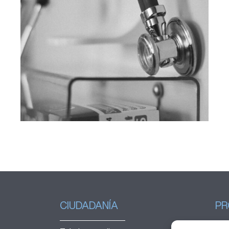
El Hospital Joan XXIII realiza
el seguimiento de un centenar
de pacientes con síndrome
de Sjögren primario
CIUDADANÍA
PR