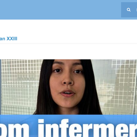
Buscar:
oticias
Primaria
Más allá de las curas. El ICS reconoce la tarea d