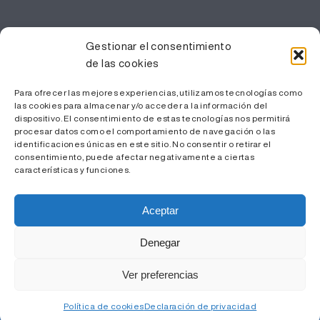
PROFESIONALES
Gestionar el consentimiento
de las cookies
Gestión del conocimiento
Trabaja con nosotros
Para ofrecer las mejores experiencias, utilizamos tecnologías como
las cookies para almacenar y/o acceder a la información del
Área Privada
dispositivo. El consentimiento de estas tecnologías nos permitirá
procesar datos como el comportamiento de navegación o las
identificaciones únicas en este sitio. No consentir o retirar el
consentimiento, puede afectar negativamente a ciertas
características y funciones.
Aceptar
Denegar
© ICS Camp de Tarragona - 2022 |
Aviso Legal y Política
Ver preferencias
de Privacidad
|
Política de Cookies
| Diseño web
Pier
Comunica S.L.
Política de cookies
Declaración de privacidad