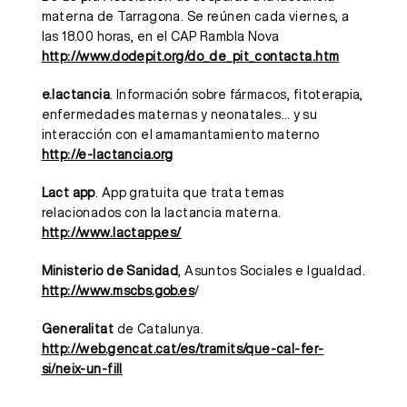
materna de Tarragona. Se reúnen cada viernes, a
las 18.00 horas, en el CAP Rambla Nova
http://www.dodepit.org/do_de_pit_contacta.htm
e.lactancia
. Información sobre fármacos, fitoterapia,
enfermedades maternas y neonatales… y su
interacción con el amamantamiento materno
http://e-lactancia.org
Lact app
. App gratuita que trata temas
relacionados con la lactancia materna.
http://www.lactapp.es/
Ministerio de Sanidad
, Asuntos Sociales e Igualdad.
http://www.mscbs.gob.es
/
Generalitat
de Catalunya.
http://web.gencat.cat/es/tramits/que-cal-fer-
si/neix-un-fill