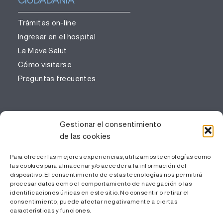
Trámites on-line
Ingresar en el hospital
La Meva Salut
Cómo visitarse
Preguntas frecuentes
PROFESIONALES
Gestionar el consentimiento
de las cookies
Gestión del conocimiento
Trabaja con nosotros
Para ofrecer las mejores experiencias, utilizamos tecnologías como
las cookies para almacenar y/o acceder a la información del
Área Privada
dispositivo. El consentimiento de estas tecnologías nos permitirá
procesar datos como el comportamiento de navegación o las
identificaciones únicas en este sitio. No consentir o retirar el
consentimiento, puede afectar negativamente a ciertas
características y funciones.