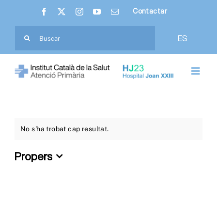
Skip
Contactar
to
content
Cerca
ES
…
Toggl
Navig
Nosaltres
Hospital Joan XXIII
No s'ha trobat cap resultat.
Notice
Propers
Esdevenimen
Atenció Primària
Selecciona
una
Ciutadania
data.
Professionals