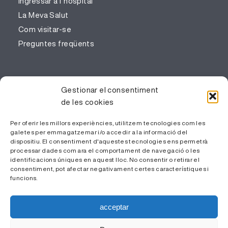
Ingressar a l’hospital
La Meva Salut
Com visitar-se
Preguntes freqüents
PROFESSIONALS
Gestionar el consentiment
de les cookies
Gestió del coneixement
Treballa amb nosaltres
Per oferir les millors experiències, utilitzem tecnologies com les
galetes per emmagatzemar i/o accedir a la informació del
Àrea Privada
dispositiu. El consentiment d'aquestes tecnologies ens permetrà
processar dades com ara el comportament de navegació o les
identificacions úniques en aquest lloc. No consentir o retirar el
consentiment, pot afectar negativament certes característiques i
funcions.
acceptar