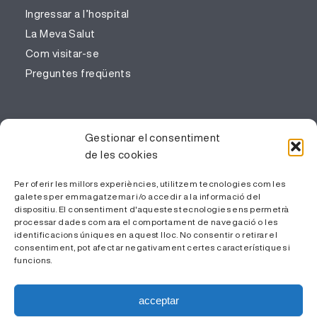
Ingressar a l’hospital
La Meva Salut
Com visitar-se
Preguntes freqüents
PROFESSIONALS
Gestionar el consentiment
de les cookies
Gestió del coneixement
Treballa amb nosaltres
Per oferir les millors experiències, utilitzem tecnologies com les
galetes per emmagatzemar i/o accedir a la informació del
Àrea Privada
dispositiu. El consentiment d'aquestes tecnologies ens permetrà
processar dades com ara el comportament de navegació o les
identificacions úniques en aquest lloc. No consentir o retirar el
consentiment, pot afectar negativament certes característiques i
funcions.
acceptar