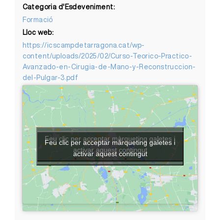
Categoria d'Esdeveniment:
Formació
Lloc web:
https://icscampdetarragona.cat/wp-
content/uploads/2025/02/Curso-Teorico-Practico-
Avanzado-en-Cirugia-de-Mano-y-Reconstruccion-
del-Pulgar-3.pdf
Feu clic per acceptar màrqueting galetes i
Feu clic per acceptar màrqueting galetes i
activar aquest contingut
activar aquest contingut