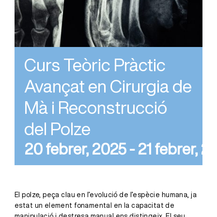
Curs Teòric Pràctic
Avançat en Cirurgia de
Mà i Reconstrucció
del Polze
20 febrer, 2025
-
21 febrer, 2
El polze, peça clau en l’evolució de l’espècie humana, ja
estat un element fonamental en la capacitat de
manipulació i destresa manual ens distingeix. El seu