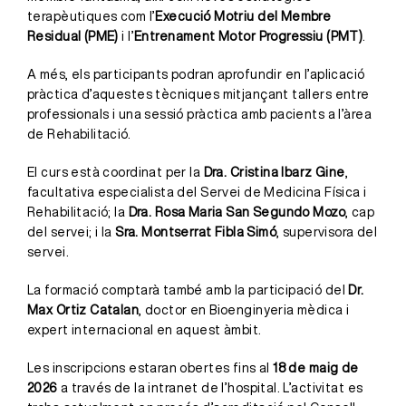
terapèutiques com l’
Execució Motriu del Membre
Residual (PME)
i l’
Entrenament Motor Progressiu (PMT)
.
A més, els participants podran aprofundir en l’aplicació
pràctica d’aquestes tècniques mitjançant tallers entre
professionals i una sessió pràctica amb pacients a l’àrea
de Rehabilitació.
El curs està coordinat per la
Dra. Cristina Ibarz Gine
,
facultativa especialista del Servei de Medicina Física i
Rehabilitació; la
Dra. Rosa Maria San Segundo Mozo
, cap
del servei; i la
Sra. Montserrat Fibla Simó
, supervisora del
servei.
La formació comptarà també amb la participació del
Dr.
Max Ortiz Catalan
, doctor en Bioenginyeria mèdica i
expert internacional en aquest àmbit.
Les inscripcions estaran obertes fins al
18 de maig de
2026
a través de la intranet de l’hospital. L’activitat es