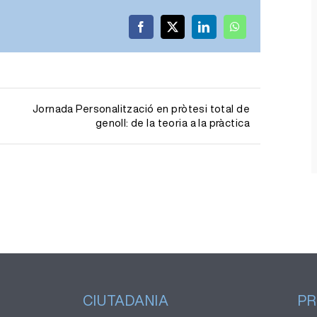
Facebook
X
LinkedIn
WhatsApp
Jornada Personalització en pròtesi total de
genoll: de la teoria a la pràctica
CIUTADANIA
PR