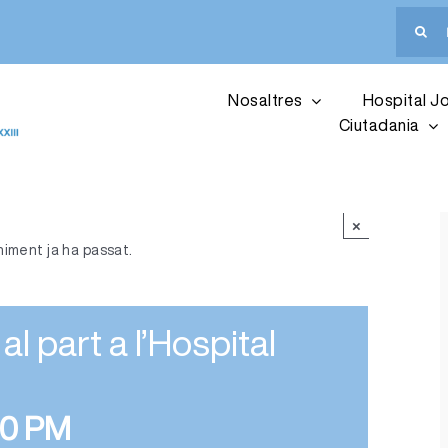
Cerca
…
Nosaltres
Hospital Jo
Ciutadania
×
ment ja ha passat.
al part a l’Hospital
00 PM