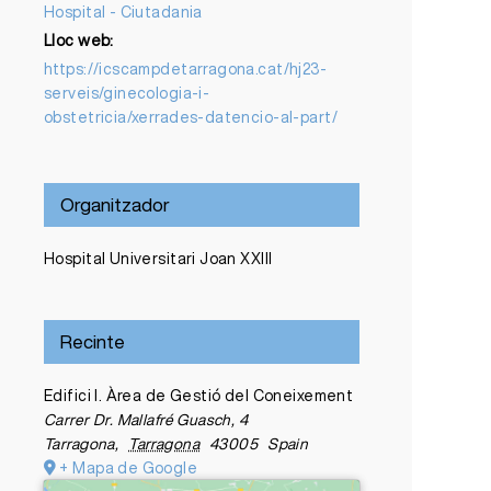
Hospital - Ciutadania
Lloc web:
https://icscampdetarragona.cat/hj23-
serveis/ginecologia-i-
obstetricia/xerrades-datencio-al-part/
Organitzador
Hospital Universitari Joan XXIII
Recinte
Edifici I. Àrea de Gestió del Coneixement
Carrer Dr. Mallafré Guasch, 4
Tarragona
,
Tarragona
43005
Spain
+ Mapa de Google