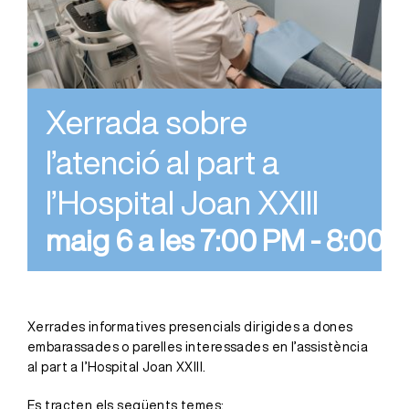
Xerrada sobre
l’atenció al part a
l’Hospital Joan XXIII
maig 6 a les 7:00 PM
-
8:00 
Xerrades informatives presencials dirigides a dones
embarassades o parelles interessades en l’assistència
al part a l’Hospital Joan XXIII.
Es tracten els següents temes: