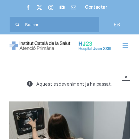
Skip
Contactar
to
content
Cerca
ES
…
Toggl
Navig
Nosaltres
×
Hospital Joan XXIII
Aquest esdeveniment ja ha passat.
Atenció Primària
Ciutadania
Professionals