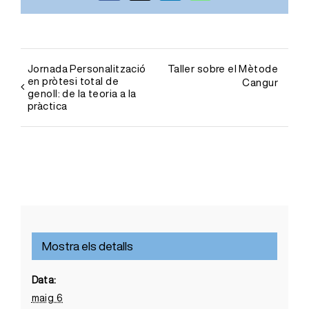
Jornada Personalització
Taller sobre el Mètode
en pròtesi total de
Cangur
genoll: de la teoria a la
pràctica
Mostra els detalls
Data:
maig 6