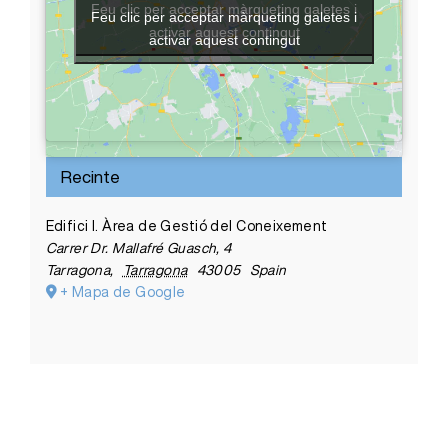
Feu clic per acceptar màrqueting galetes i
Feu clic per acceptar màrqueting galetes i
activar aquest contingut
activar aquest contingut
Recinte
Edifici I. Àrea de Gestió del Coneixement
Carrer Dr. Mallafré Guasch, 4
Tarragona
,
Tarragona
43005
Spain
+ Mapa de Google