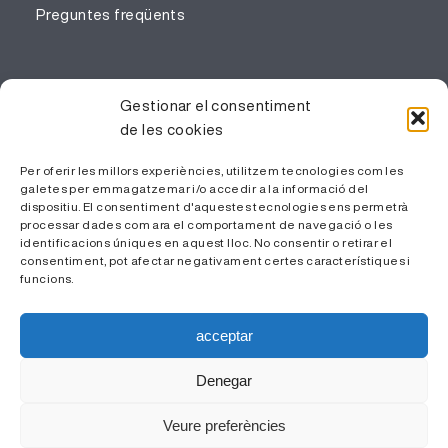
Preguntes freqüents
PROFESSIONALS
Gestionar el consentiment
de les cookies
Gestió del coneixement
Treballa amb nosaltres
Per oferir les millors experiències, utilitzem tecnologies com les
galetes per emmagatzemar i/o accedir a la informació del
Àrea Privada
dispositiu. El consentiment d'aquestes tecnologies ens permetrà
processar dades com ara el comportament de navegació o les
identificacions úniques en aquest lloc. No consentir o retirar el
consentiment, pot afectar negativament certes característiques i
funcions.
acceptar
Denegar
© ICS Camp de Tarragona - 2026 |
Avís Legal i Política de
Veure preferències
Privacitat
|
Política de Cookies
| Disseny web
Pier