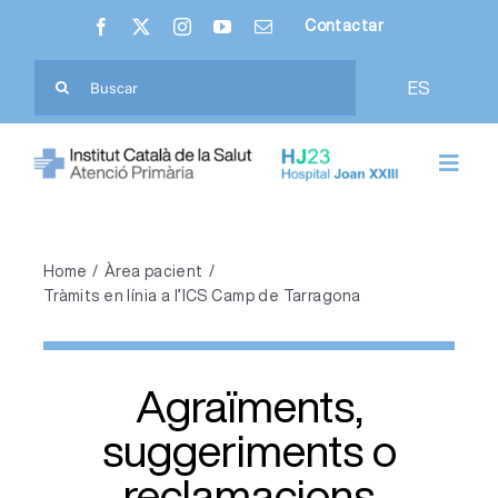
Skip
Contactar
to
content
Cerca
ES
…
Toggl
Navig
Nosaltres
Home
Àrea pacient
Hospital Joan XXIII
Tràmits en línia a l’ICS Camp de Tarragona
Atenció Primària
Agraïments,
Ciutadania
suggeriments o
reclamacions
Professionals