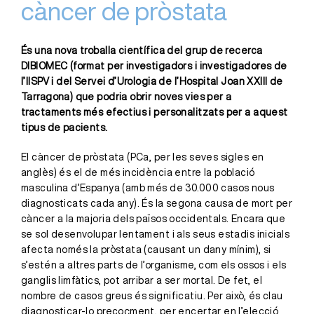
càncer de pròstata
És una nova troballa científica del grup de recerca
DIBIOMEC (format per investigadors i investigadores de
l’IISPV i del Servei d’Urologia de l’Hospital Joan XXIII de
Tarragona) que podria obrir noves vies per a
tractaments més efectius i personalitzats per a aquest
tipus de pacients.
El càncer de pròstata (PCa, per les seves sigles en
anglès) és el de més incidència entre la població
masculina d’Espanya (amb més de 30.000 casos nous
diagnosticats cada any). És la segona causa de mort per
càncer a la majoria dels països occidentals. Encara que
se sol desenvolupar lentament i als seus estadis inicials
afecta només la pròstata (causant un dany mínim), si
s’estén a altres parts de l’organisme, com els ossos i els
ganglis limfàtics, pot arribar a ser mortal. De fet, el
nombre de casos greus és significatiu. Per això, és clau
diagnosticar-lo precoçment, per encertar en l’elecció