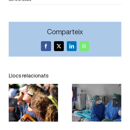
Comparteix
Facebook
X
LinkedIn
WhatsApp
L’Hospital
El Servei
Joan XXIII
d’Oftalmologia
Llocs relacionats
incorpora
de l’Hospital
una tècnica
Joan XXIII
per obtenir
reforça la
mostres de
divulgació
teixit
per una
pulmonar
observació