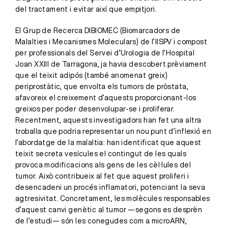
del tractament i evitar així que empitjori.
El Grup de Recerca DIBIOMEC (Biomarcadors de
Malalties i Mecanismes Moleculars) de l’IISPV i compost
per professionals del Servei d’Urologia de l’Hospital
Joan XXIII de Tarragona, ja havia descobert prèviament
que el teixit adipós (també anomenat greix)
periprostàtic, que envolta els tumors de pròstata,
afavoreix el creixement d’aquests proporcionant-los
greixos per poder desenvolupar-se i proliferar.
Recentment, aquests investigadors han fet una altra
troballa que podria representar un nou punt d’inflexió en
l’abordatge de la malaltia: han identificat que aquest
teixit secreta vesícules el contingut de les quals
provoca modificacions als gens de les cèl·lules del
tumor. Això contribueix al fet que aquest proliferi i
desencadeni un procés inflamatori, potenciant la seva
agtresivitat. Concretament, les molècules responsables
d’aquest canvi genètic al tumor —segons es desprèn
de l’estudi— són les conegudes com a microARN,