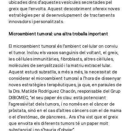
ubicades dins d’aquestes vesícules secretades pel
greix que l’envolta. Aquest descobriment ofereix noves
estratègies per al desenvolupament de tractaments
innovadors i personalitzats.
Microambient tumoral: una altra troballa important
El microambient tumoral és l’ambient cel·lular on conviu
el tumor. Inclou els vasos sanguinis del voltant, el greix,
les cèl·lules immunitàries, fibroblasts, altres cèl·lules,
molècules de senyalització i la matriu extracel·lular.
Aquest estudi subratlla, a més a més, la necessitat de
considerar el microambient tumoral a l’hora de dissenyar
noves estratègies terapèutiques, ja que, en paraules de
la Dra. Matilde Rodríguez Chacón, responsable del Grup
DIBIOMEC, “el seu paper és clau: està potenciant
l’agressivitat dels tumors, i no només en el càncer de
pròstata, sinó en el cas d’altres càncers com el de mama
o el d’estómac, de pàncrees… Ara s’ha vist que el greix
que envolta els diferents tumors té un paper molt
substancial i no s’hauria d’obviar”.