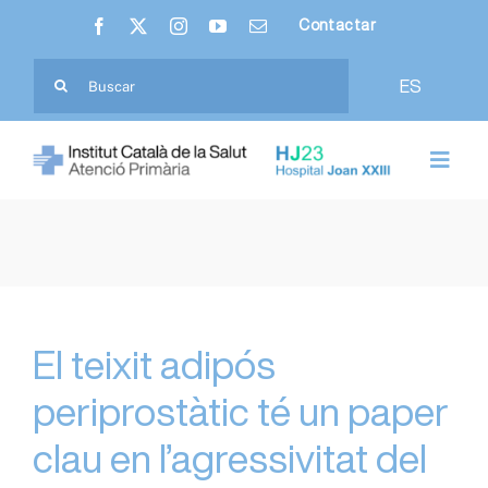
Skip
Contactar
to
content
Cerca
ES
…
Toggl
Navig
Nosaltres
Hospital Joan XXIII
Atenció Primària
El teixit adipós
periprostàtic té un paper
Ciutadania
clau en l’agressivitat del
Professionals