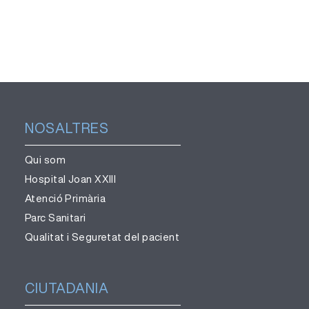
sense
segura de
necessitat
l’eclipsi
de cirurgia
NOSALTRES
Qui som
Hospital Joan XXIII
Atenció Primària
Parc Sanitari
Qualitat i Seguretat del pacient
CIUTADANIA