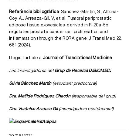
Referència bibliogràfica
: Sánchez-Martin, S., Altuna-
Coy, A., Arreaza-Gil, V. et al. Tumoral periprostatic
adipose tissue exovesicles-derived miR-20a-5p
regulates prostate cancer cell proliferation and
inflammation through the RORA gene. J Transl Med 22,
661 (2024).
Llegiu l’article a
Journal of Translational Medicine
Les investigadores del
Grup de Recerca DIBIOMEC:
Silvia Sánchez Martín
(estudiant predoctoral)
Dra. Matilde Rodríguez Chacón
(responsable del grup)
Dra. Verónica Arreaza Gil
(investigadora postdoctoral)
30/09/2024