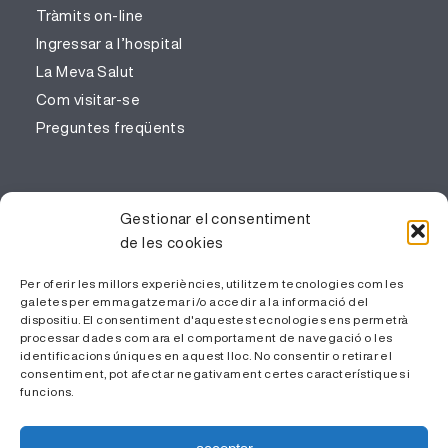
Tràmits on-line
Ingressar a l’hospital
La Meva Salut
Com visitar-se
Preguntes freqüents
PROFESSIONALS
Gestionar el consentiment
de les cookies
Gestió del coneixement
Treballa amb nosaltres
Per oferir les millors experiències, utilitzem tecnologies com les
galetes per emmagatzemar i/o accedir a la informació del
Àrea Privada
dispositiu. El consentiment d'aquestes tecnologies ens permetrà
processar dades com ara el comportament de navegació o les
identificacions úniques en aquest lloc. No consentir o retirar el
consentiment, pot afectar negativament certes característiques i
funcions.