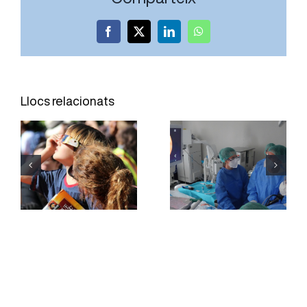
Facebook
X
LinkedIn
WhatsApp
L’Hospital
El Servei
Joan XXIII
d’Oftalmologia
Llocs relacionats
incorpora
de l’Hospital
una tècnica
Joan XXIII
per obtenir
reforça la
mostres de
divulgació
teixit
per una
pulmonar
observació
sense
segura de
necessitat
l’eclipsi
de cirurgia