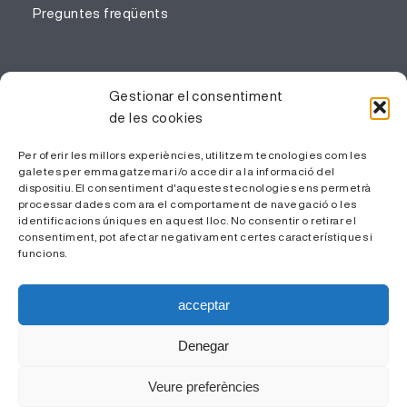
Preguntes freqüents
PROFESSIONALS
Gestionar el consentiment
de les cookies
Gestió del coneixement
Treballa amb nosaltres
Per oferir les millors experiències, utilitzem tecnologies com les
galetes per emmagatzemar i/o accedir a la informació del
Àrea Privada
dispositiu. El consentiment d'aquestes tecnologies ens permetrà
processar dades com ara el comportament de navegació o les
identificacions úniques en aquest lloc. No consentir o retirar el
consentiment, pot afectar negativament certes característiques i
funcions.
acceptar
Denegar
© ICS Camp de Tarragona - 2026 |
Avís Legal i Política de
Veure preferències
Privacitat
|
Política de Cookies
| Disseny web
Pier