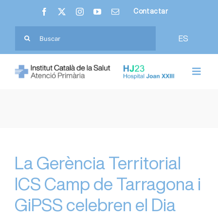
Skip
Contactar
to
content
Cerca
ES
…
Toggl
Navig
Nosaltres
Hospital Joan XXIII
Atenció Primària
La Gerència Territorial
ICS Camp de Tarragona i
Ciutadania
GiPSS celebren el Dia
Professionals