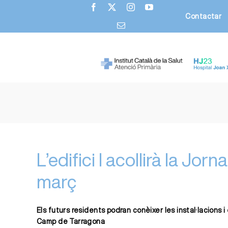
Skip
Contactar
to
content
L’edifici I acollirà la Jo
març
Els futurs residents podran conèixer les instal·lacions i
Camp de Tarragona