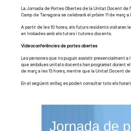
La Jornada de Portes Obertes de la Unitat Docent de l’H
Camp de Tarragona se celebrarà el pròxim 11 de març a l’
A partir de les 10 hores, els futurs residents visitaran
en trobades amb els tutors i tutores docents.
Videoconferències de portes obertes
Les persones que no puguin assistir presencialment a l
que ambdues unitats docents han programat durant el mes
de març a les 13 hores, mentre que la Unitat Docent de l
En el següent enllaç es poden consultar tots els horari