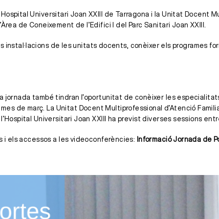
ospital Universitari Joan XXIII de Tarragona i la Unitat Docent Mul
Àrea de Coneixement de l’Edifici I del Parc Sanitari Joan XXIII.
 les instal·lacions de les unitats docents, conèixer els programes f
a jornada també tindran l’oportunitat de conèixer les especialita
 de març. La Unitat Docent Multiprofessional d’Atenció Familiar i
’Hospital Universitari Joan XXIII ha previst diverses sessions entre
s i els accessos a les videoconferències:
Informació Jornada de 