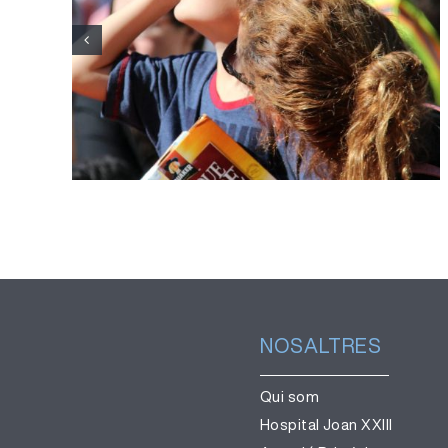
l’Hospital Joan XXIII reforça la
divulgació per una observació
segura de l’eclipsi
NOSALTRES
Qui som
Hospital Joan XXIII