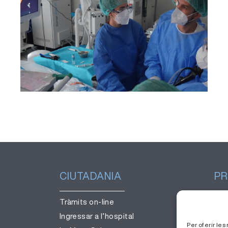
incorpora una tècnica per
obtenir mostres de teixit
pulmonar sense necessitat de
cirurgia
CIUTADANIA
PR
Tràmits on-line
Ges
Ingressar a l’hospital
Tre
Per oferir le