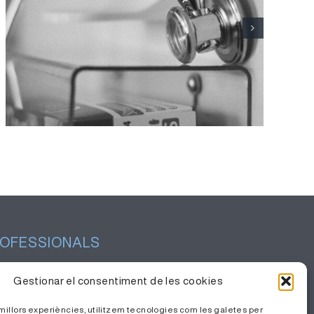
L’Hospital Joan XXIII fa
seguiment d’un centenar de
pacients amb Sjögren primari
OFESSIONALS
tió del coneixement
Gestionar el consentiment de les cookies
balla amb nosaltres
s millors experiències, utilitzem tecnologies com les galetes per