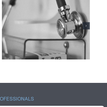
L’Hospital Joan XXIII fa
seguiment d’un centenar de
pacients amb Sjögren primari
OFESSIONALS