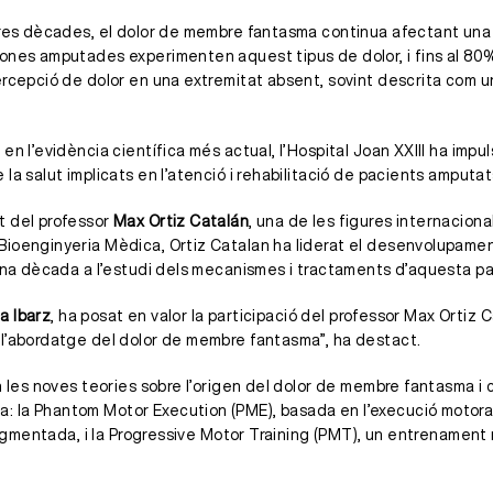
reres dècades, el dolor de membre fantasma continua afectant una
sones amputades experimenten aquest tipus de dolor, i fins al 80
percepció de dolor en una extremitat absent, sovint descrita com
en l’evidència científica més actual, l’Hospital Joan XXIII ha im
la salut implicats en l’atenció i rehabilitació de pacients amputat
t del professor
Max Ortiz Catalán
, una de les figures internaciona
ioenginyeria Mèdica, Ortiz Catalan ha liderat el desenvolupament
’una dècada a l’estudi dels mecanismes i tractaments d’aquesta pa
na Ibarz
, ha posat en valor la participació del professor Max Ortiz 
 l’abordatge del dolor de membre fantasma”, ha destact.
en les noves teories sobre l’origen del dolor de membre fantasma i
: la Phantom Motor Execution (PME), basada en l’execució motora
 augmentada, i la Progressive Motor Training (PMT), un entrenamen