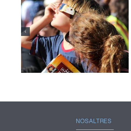
El Servei d’Oftalmologia de
l’Hospital Joan XXIII reforça la
divulgació per una observació
segura de l’eclipsi
NOSALTRES