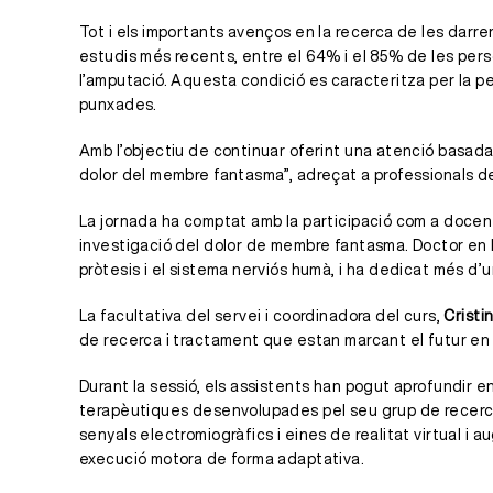
Tot i els importants avenços en la recerca de les dar
estudis més recents, entre el 64% i el 85% de les per
l’amputació. Aquesta condició es caracteritza per la 
punxades.
Amb l’objectiu de continuar oferint una atenció basada 
dolor del membre fantasma”, adreçat a professionals de 
La jornada ha comptat amb la participació com a docen
investigació del dolor de membre fantasma. Doctor en B
pròtesis i el sistema nerviós humà, i ha dedicat més d
La facultativa del servei i coordinadora del curs,
Cristi
de recerca i tractament que estan marcant el futur en
Durant la sessió, els assistents han pogut aprofundir 
terapèutiques desenvolupades pel seu grup de recerca
senyals electromiogràfics i eines de realitat virtual i
execució motora de forma adaptativa.