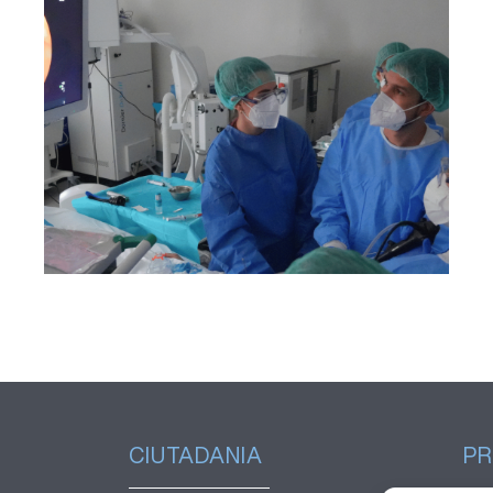
L’Hospital Joan XXIII
incorpora una tècnica per
obtenir mostres de teixit
pulmonar sense necessitat de
cirurgia
CIUTADANIA
PR