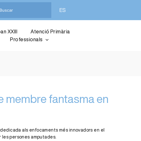
ES
an XXIII
Atenció Primària
Professionals
r de membre fantasma en
iva dedicada als enfocaments més innovadors en el
r les persones amputades.