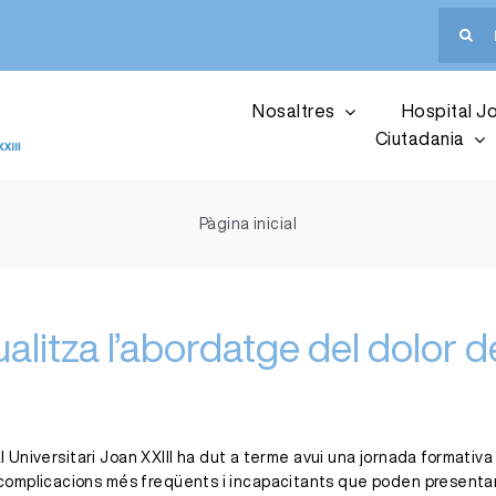
Cerca
…
Nosaltres
Hospital Jo
Ciutadania
Pàgina inicial
tualitza l’abordatge del dolo
tal Universitari Joan XXIII ha dut a terme avui una jornada format
complicacions més freqüents i incapacitants que poden presenta