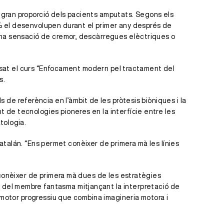
 gran proporció dels pacients amputats. Segons els
% el desenvolupen durant el primer any després de
 una sensació de cremor, descàrregues elèctriques o
pulsat el curs “Enfocament modern pel tractament del
s.
ls de referència en l’àmbit de les pròtesis biòniques i la
 de tecnologies pioneres en la interfície entre les
tologia.
Catalán. “Ens permet conèixer de primera mà les línies
 conèixer de primera mà dues de les estratègies
 del membre fantasma mitjançant la interpretació de
t motor progressiu que combina imagineria motora i