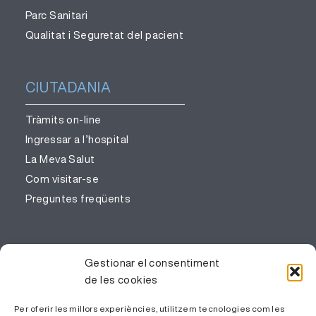
Parc Sanitari
Qualitat i Seguretat del pacient
CIUTADANIA
Tràmits on-line
Ingressar a l’hospital
La Meva Salut
Com visitar-se
Preguntes freqüents
PROFESSIONALS
Gestionar el consentiment
de les cookies
Gestió del coneixement
Treballa amb nosaltres
Per oferir les millors experiències, utilitzem tecnologies com les