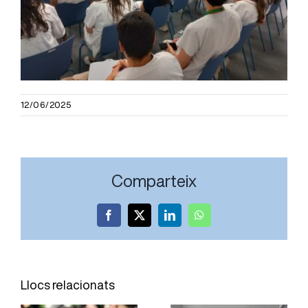
12/06/2025
Comparteix
Facebook
X
LinkedIn
WhatsApp
L’Hospital
El Servei
Joan XXIII
d’Oftalmologia
Llocs relacionats
incorpora
de l’Hospital