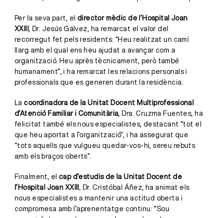
Per la seva part, el
director mèdic de l’Hospital Joan
XXIII
, Dr. Jesús Gálvez, ha remarcat el valor del
recorregut fet pels residents: “Heu realitzat un camí
llarg amb el qual ens heu ajudat a avançar com a
organització. Heu après tècnicament, però també
humanament”, i ha remarcat les relacions personals i
professionals que es generen durant la residència.
La
coordinadora de la Unitat Docent Multiprofessional
d’Atenció Familiar i Comunitària
, Dra. Cruzma Fuentes, ha
felicitat també els nous especialistes, destacant “tot el
que heu aportat a l’organització”, i ha assegurat que
“tots aquells que vulgueu quedar-vos-hi, sereu rebuts
amb els braços oberts”.
Finalment, el
cap d’estudis de la Unitat Docent de
l’Hospital Joan XXIII
, Dr. Cristóbal Áñez, ha animat els
nous especialistes a mantenir una actitud oberta i
compromesa amb l’aprenentatge continu: “Sou