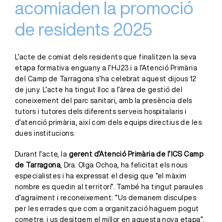
acomiaden la promoció
de residents 2025
L’acte de comiat dels residents que finalitzen la seva
etapa formativa enguany a l’HJ23 i a l’Atenció Primària
del Camp de Tarragona s’ha celebrat aquest dijous 12
de juny. L’acte ha tingut lloc a l’àrea de gestió del
coneixement del parc sanitari, amb la presència dels
tutors i tutores dels diferents serveis hospitalaris i
d’atenció primària, així com dels equips directius de les
dues institucions.
Durant l’acte, la
gerent d’Atenció Primària de l’ICS Camp
de Tarragona
, Dra. Olga Ochoa, ha felicitat els nous
especialistes i ha expressat el desig que “el màxim
nombre es quedin al territori”. També ha tingut paraules
d’agraïment i reconeixement: “Us demanem disculpes
per les errades que com a organització haguem pogut
cometre, i us desitgem el millor en aquesta nova etapa”.