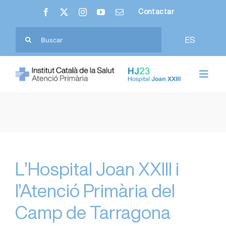
Skip
Contactar
to
content
Cerca
ES
…
Toggl
Navig
Nosaltres
Hospital Joan XXIII
Atenció Primària
L’Hospital Joan XXIII i
l’Atenció Primària del
Ciutadania
Camp de Tarragona
Professionals