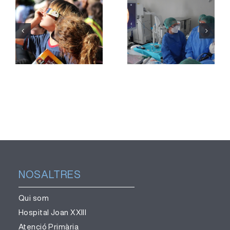
una tècnica
Joan XXIII
per obtenir
reforça la
mostres de
divulgació
teixit
per una
pulmonar
observació
sense
segura de
necessitat
l’eclipsi
de cirurgia
NOSALTRES
Qui som
Hospital Joan XXIII
Atenció Primària