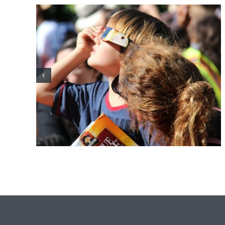
El Servei d’Oftalmologia de
l’Hospital Joan XXIII reforça la
divulgació per una observació
segura de l’eclipsi