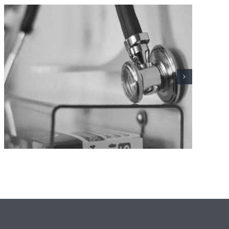
L’Hospital Joan XXIII fa
seguiment d’un centenar de
pacients amb Sjögren primari