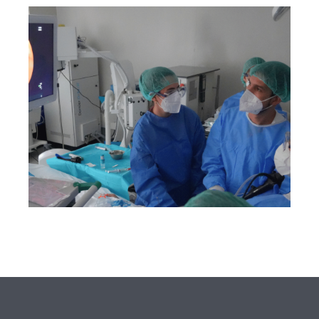
L’Hospital Joan XXIII
incorpora una tècnica per
obtenir mostres de teixit
pulmonar sense necessitat de
cirurgia