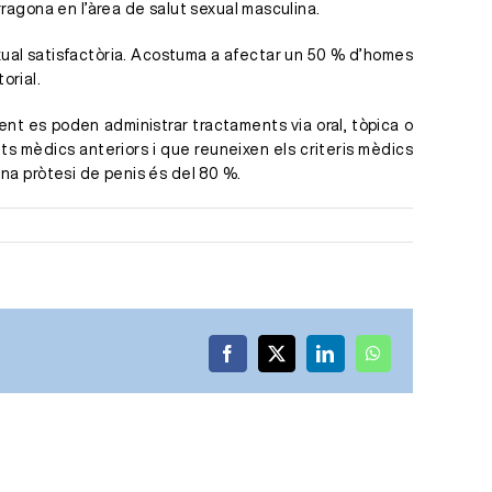
rragona en l’àrea de salut sexual masculina.
exual satisfactòria. Acostuma a afectar un 50 % d’homes
orial.
ment es poden administrar tractaments via oral, tòpica o
ts mèdics anteriors i que reuneixen els criteris mèdics
una pròtesi de penis és del 80 %.
Facebook
X
LinkedIn
WhatsApp