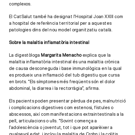
complexos.
El CatSalut també ha designat l’Hospital Joan XXIII com
a hospital de referència territorial per a aquestes
patologies dins del nou model organitzatiu català.
Sobre la malaltia inflamatòria intestinal
La digestòloga
Margarita Menacho
explica que la
malaltia inflamatòria intestinal és una malaltia crònica
de causa desconeguda i base immunològica en la qual
es produeix una inflamació del tub digestiu que cursa
en brots. “Els símptomes més freqüents són el dolor
abdominal, la diarrea i la rectorràgia”, afirma.
Els pacients poden presentar pèrdua de pes, malnutrició
i complicacions digestives com estenosi, fístules o
abscessos, així com manifestacions extraintestinals a la
pell, articulacions o ulls. “Sovint comença a
l’adolescència o joventut, tot i que pot aparèixer a
qualsevol edat, i inclou la malaltia de Crohn i la colitis