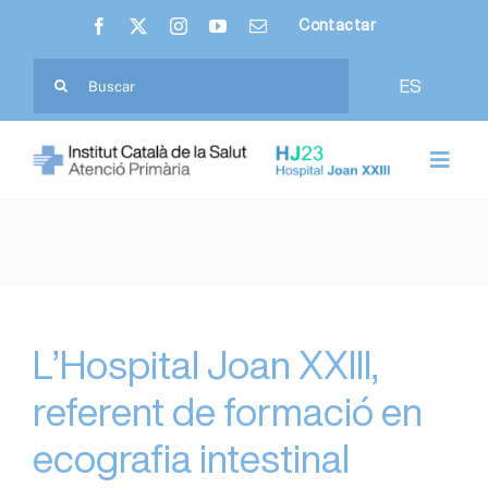
Skip
Contactar
to
content
Cerca
ES
…
Toggl
Navig
Nosaltres
Hospital Joan XXIII
Atenció Primària
L’Hospital Joan XXIII,
referent de formació en
Ciutadania
ecografia intestinal
Professionals