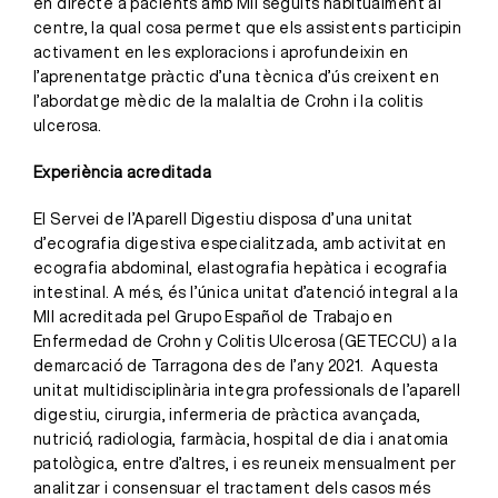
en directe a pacients amb MII seguits habitualment al
centre, la qual cosa permet que els assistents participin
activament en les exploracions i aprofundeixin en
l’aprenentatge pràctic d’una tècnica d’ús creixent en
l’abordatge mèdic de la malaltia de Crohn i la colitis
ulcerosa.
Experiència acreditada
El Servei de l’Aparell Digestiu disposa d’una unitat
d’ecografia digestiva especialitzada, amb activitat en
ecografia abdominal, elastografia hepàtica i ecografia
intestinal. A més, és l’única unitat d’atenció integral a la
MII acreditada pel Grupo Español de Trabajo en
Enfermedad de Crohn y Colitis Ulcerosa (GETECCU) a la
demarcació de Tarragona des de l’any 2021. Aquesta
unitat multidisciplinària integra professionals de l’aparell
digestiu, cirurgia, infermeria de pràctica avançada,
nutrició, radiologia, farmàcia, hospital de dia i anatomia
patològica, entre d’altres, i es reuneix mensualment per
analitzar i consensuar el tractament dels casos més