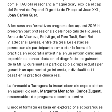
com el TAC o la ressonància magnètica”, explica el cap
del Servei de l’Aparell Digestiu de l’Hospital Joan XXIII,
Joan Carles Quer
.
A les sessions formatives programades aquest 2026 hi
prendran part professionals dels hospitals de Figueres,
Arnau de Vilanova, Bellvitge, el Parc Taulí, Sant Boi,
Viladecans i Eivissa, entre d’altres. Les estades
permetran als participants completar la formació
pràctica en ecografia intestinal en un entorn clínic amb
experiència consolidada en el diagnòstic i seguiment
de la MII. El curs limita la participació a grups reduïts per
garantir un aprenentatge intensiu, individualitzat i
basat en la pràctica clínica real.
La formació a Tarragona la imparteixen els especialistes
en aparell digestiu
Margarita Menacho
i
Carlos Zugasti
,
responsables del programa docent al centre.
El model formatiu es basa en exploracions ecogràfiques