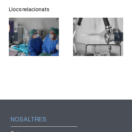
Joan XXIII
L’Hospital
Llocs relacionats
incorpora
Joan XXIII fa
una tècnica
seguiment
per obtenir
d’un
mostres de
centenar de
teixit
pacients
pulmonar
amb Sjögren
sense
primari
necessitat
de cirurgia
NOSALTRES