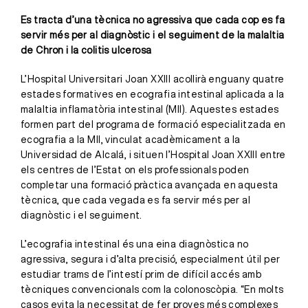
Es tracta d’una tècnica no agressiva que cada cop es fa
servir més per al diagnòstic i el seguiment de la malaltia
de Chron i la colitis ulcerosa
L’Hospital Universitari Joan XXIII acollirà enguany quatre
estades formatives en ecografia intestinal aplicada a la
malaltia inflamatòria intestinal (MII). Aquestes estades
formen part del programa de formació especialitzada en
ecografia a la MII, vinculat acadèmicament a la
Universidad de Alcalá, i situen l’Hospital Joan XXIII entre
els centres de l’Estat on els professionals poden
completar una formació pràctica avançada en aquesta
tècnica, que cada vegada es fa servir més per al
diagnòstic i el seguiment.
L’ecografia intestinal és una eina diagnòstica no
agressiva, segura i d’alta precisió, especialment útil per
estudiar trams de l’intestí prim de difícil accés amb
tècniques convencionals com la colonoscòpia. “En molts
casos evita la necessitat de fer proves més complexes