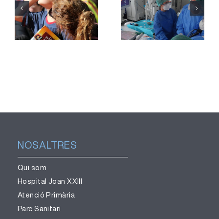
reforça la
mostres de
divulgació
teixit
per una
pulmonar
observació
sense
segura de
necessitat
l’eclipsi
de cirurgia
NOSALTRES
Qui som
Hospital Joan XXIII
Atenció Primària
Parc Sanitari