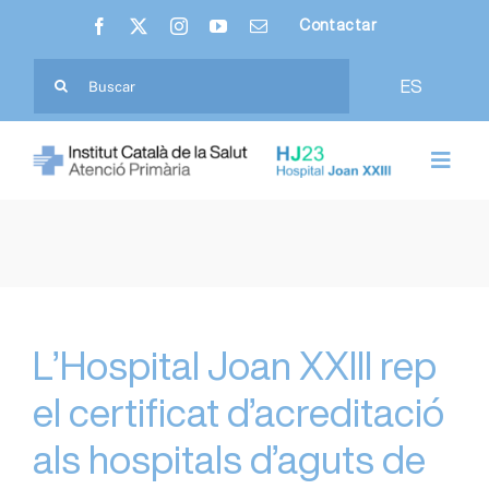
Skip
Contactar
to
content
Cerca
ES
…
Toggl
Navig
Nosaltres
Hospital Joan XXIII
Atenció Primària
L’Hospital Joan XXIII rep
el certificat d’acreditació
Ciutadania
als hospitals d’aguts de
Professionals