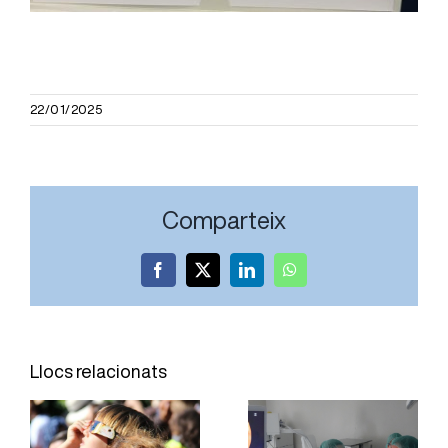
22/01/2025
Comparteix
Facebook
X
LinkedIn
WhatsApp
L’Hospital
El Servei
Joan XXIII
d’Oftalmologia
Llocs relacionats
incorpora
de l’Hospital
una tècnica
Joan XXIII
per obtenir