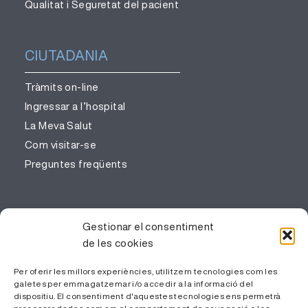
Qualitat i Seguretat del pacient
CIUTADANIA
Tràmits on-line
Ingressar a l’hospital
La Meva Salut
Com visitar-se
Preguntes freqüents
PROFESSIONALS
Gestionar el consentiment
de les cookies
Gestió del coneixement
Treballa amb nosaltres
Per oferir les millors experiències, utilitzem tecnologies com les
galetes per emmagatzemar i/o accedir a la informació del
Àrea Privada
dispositiu. El consentiment d'aquestes tecnologies ens permetrà