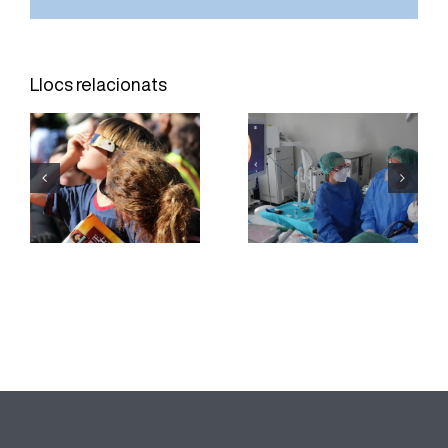
L’Hospital
El Servei
Joan XXIII
d’Oftalmologia
Llocs relacionats
incorpora
de l’Hospital
una tècnica
Joan XXIII
per obtenir
reforça la
mostres de
divulgació
teixit
per una
pulmonar
observació
sense
segura de
necessitat
l’eclipsi
de cirurgia