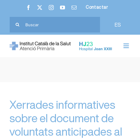
Skip
Contactar
to
content
Cerca
ES
…
Toggl
Navig
Nosaltres
Hospital Joan XXIII
Atenció Primària
Xerrades informatives
sobre el document de
Ciutadania
voluntats anticipades al
Professionals