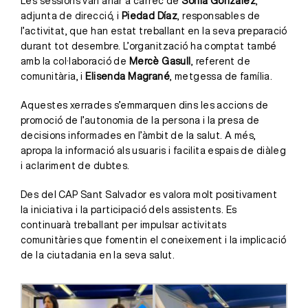
Les sessions van anar a càrrec de
Sonia González
,
adjunta de direcció, i
Piedad Díaz
, responsables de
l’activitat, que han estat treballant en la seva preparació
durant tot desembre. L’organització ha comptat també
amb la col·laboració de
Mercè Gasull
, referent de
comunitària, i
Elisenda Magrané
, metgessa de família.
Aquestes xerrades s’emmarquen dins les accions de
promoció de l’autonomia de la persona i la presa de
decisions informades en l’àmbit de la salut. A més,
apropa la informació als usuaris i facilita espais de diàleg
i aclariment de dubtes.
Des del CAP Sant Salvador es valora molt positivament
la iniciativa i la participació dels assistents. Es
continuarà treballant per impulsar activitats
comunitàries que fomentin el coneixement i la implicació
de la ciutadania en la seva salut.