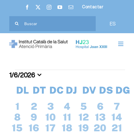
Skip
Contactar
to
content
Cerca
ES
…
Toggl
Navig
Nosaltres
1/6/2026
Esdevenimen
Hospital Joan XXIII
Selecciona
Calendari
DL
DILLUNS
DT
DIMARTS
DC
DIMECRES
DJ
DIJOUS
DV
DIVEN
DS
DIS
DG
una
data.
Atenció Primària
de
0
0
0
0
0
0
0
1
2
3
4
5
6
7
Esdeveniments
Ciutadania
0
0
0
0
0
0
0
8
9
10
11
12
13
14
esdeveniments
esdeveniments
esdeveniments
esdeveniments
esdevenim
esdeve
esd
0
0
1
0
0
0
0
15
16
17
18
19
20
21
esdeveniments
esdeveniments
esdeveniments
esdeveniments
esdevenime
esdeven
esde
Professionals