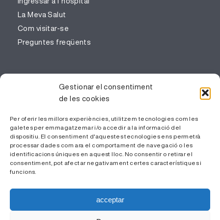
Ingressar a l’hospital
La Meva Salut
Com visitar-se
Preguntes freqüents
PROFESSIONALS
Gestionar el consentiment
de les cookies
Gestió del coneixement
Treballa amb nosaltres
Per oferir les millors experiències, utilitzem tecnologies com les
galetes per emmagatzemar i/o accedir a la informació del
Àrea Privada
dispositiu. El consentiment d'aquestes tecnologies ens permetrà
processar dades com ara el comportament de navegació o les
identificacions úniques en aquest lloc. No consentir o retirar el
consentiment, pot afectar negativament certes característiques i
funcions.
acceptar