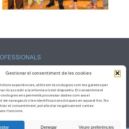
OFESSIONALS
tió del coneixement
Gestionar el consentiment de les cookies
balla amb nosaltres
s millors experiències, utilitzem tecnologies com les galetes per
a Privada
i/o accedir a la informació del dispositiu. El consentiment
ecnologies ens permetrà processar dades com ara el
de navegació o les identificacions úniques en aquest lloc. No
etirar el consentiment, pot afectar negativament certes
es i funcions.
eptar
Denegar
Veure preferències