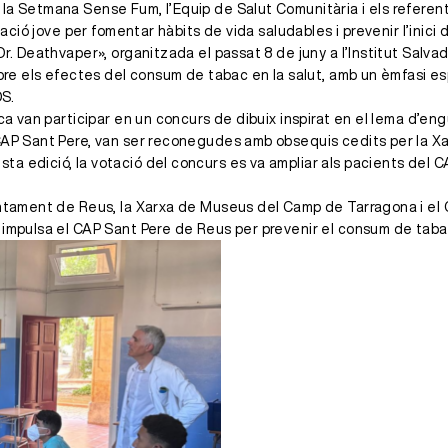
 la Setmana Sense Fum, l’Equip de Salut Comunitària i els refere
blació jove per fomentar hàbits de vida saludables i prevenir l’inic
r. Deathvaper», organitzada el passat 8 de juny a l’Institut Salva
obre els efectes del consum de tabac en la salut, amb un èmfasi es
OS.
seca van participar en un concurs de dibuix inspirat en el lema d’
 CAP Sant Pere, van ser reconegudes amb obsequis cedits per la X
a edició, la votació del concurs es va ampliar als pacients del C
juntament de Reus, la Xarxa de Museus del Camp de Tarragona i el 
 impulsa el CAP Sant Pere de Reus per prevenir el consum de tabac