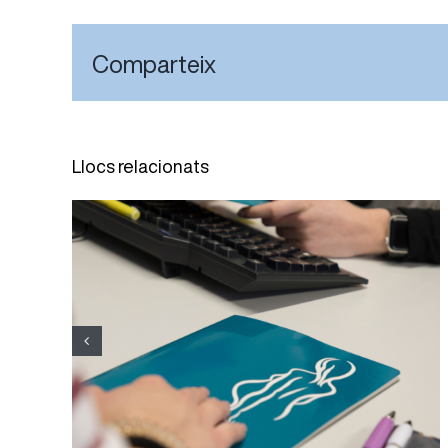
Comparteix
Llocs relacionats
L’ASSIR de Reus participa en
un projecte que promou
alimentació saludable des de
l’embaràs