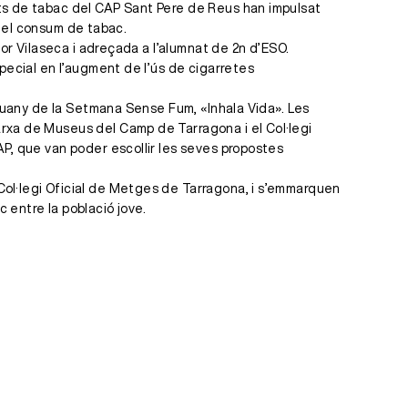
nts de tabac del CAP Sant Pere de Reus han impulsat
i del consum de tabac.
dor Vilaseca i adreçada a l’alumnat de 2n d’ESO.
pecial en l’augment de l’ús de cigarretes
enguany de la Setmana Sense Fum, «Inhala Vida». Les
arxa de Museus del Camp de Tarragona i el Col·legi
AP, que van poder escollir les seves propostes
Col·legi Oficial de Metges de Tarragona, i s’emmarquen
 entre la població jove.