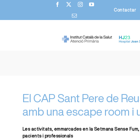
Skip
Contactar
to
content
El CAP Sant Pere de Reu
amb una escape room i u
Les activitats, emmarcades en la Setmana Sense Fum, han
pacients i professionals