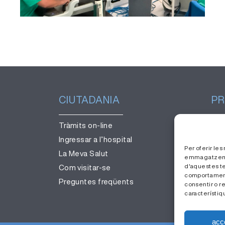
CIUTADANIA
PR
Tràmits on-line
Ges
Ingressar a l’hospital
Tre
Per oferir le
La Meva Salut
Àre
emmagatzemar 
d'aquestes t
Com visitar-se
comportament 
Preguntes freqüents
consentir o r
característiqu
acc