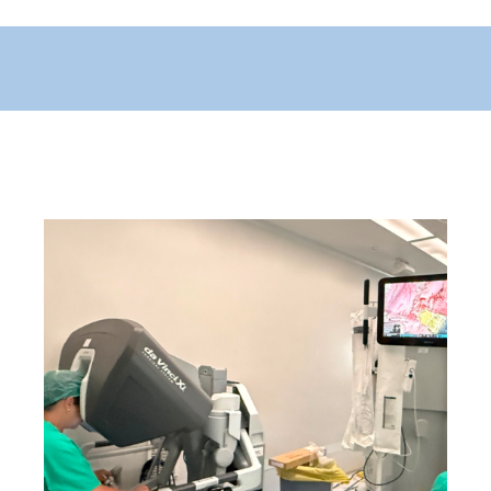
L’Hospital Joan XXIII realitza
la primera cirurgia radioguiada
de pulmó amb llavors de iode
radioactiu