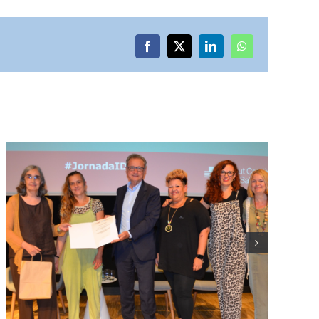
Facebook
X
LinkedIn
WhatsApp
La GAPiC del Camp de
Tarragona rep tres
reconeixements a la Jornada
IDIAPJGol 2026