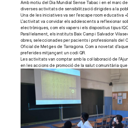
Amb motiu del Dia Mundial Sense Tabac i en el marc de
diverses activitats de sensibilització dirigides a la po
Una de les iniciatives va ser l’escape room educativa «D
L’activitat va convidar els adolescents a reflexionar s
electròniques, com els vapers i els dispositius tipus IQ
Paral·lelament, els instituts Baix Camp i Salvador Vila
obres, seleccionades per pacients i professionals del
Oficial de Metges de Tarragona. Com a novetat d’aquest
preferides mitjançant un codi QR.
Les activitats van comptar amb la col·laboració de l’A
en les accions de promoció de la salut comunitària que