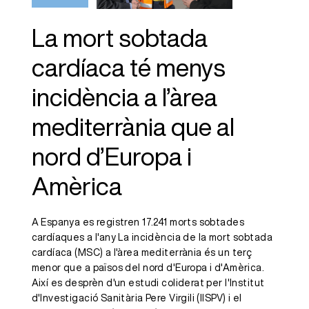
mediterrània
que al nord
La mort sobtada
d’Europa i
cardíaca té menys
Amèrica
incidència a l’àrea
mediterrània que al
nord d’Europa i
Amèrica
A Espanya es registren 17.241 morts sobtades
cardíaques a l'any La incidència de la mort sobtada
cardíaca (MSC) a l'àrea mediterrània és un terç
menor que a països del nord d'Europa i d'Amèrica.
Així es desprèn d'un estudi coliderat per l'Institut
d'Investigació Sanitària Pere Virgili (IISPV) i el