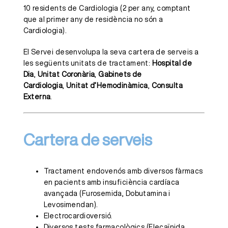
10 residents de Cardiologia (2 per any, comptant
que al primer any de residència no són a
Cardiologia).
El Servei desenvolupa la seva cartera de serveis a
les següents unitats de tractament:
Hospital de
Dia
,
Unitat Coronària
,
Gabinets de
Cardiologia
,
Unitat d’Hemodinàmica
,
Consulta
Externa
.
Cartera de serveis
Tractament endovenós amb diversos fàrmacs
en pacients amb insuficiència cardíaca
avançada (Furosemida, Dobutamina i
Levosimendan).
Electrocardioversió.
Diversos tests farmacològics (Flecaïnida,