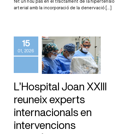
fet un nou pas en el tractament de la hipertensió
arterial amb la incorporació de la denervació
[...]
L’Hospital
Joan XXIII
reuneix
15
experts
01, 2026
internacionals
en
intervencions
coronàries
L’Hospital Joan XXIII
avançades
reuneix experts
internacionals en
intervencions