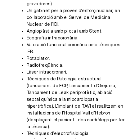
gravadores).
Un gabinet per a proves d’esforç nuclear, en
col·laboració amb el Servei de Medicina
Nuclear de l’IDI.
Angioplàstia amb pilota i amb Stent.
Ecografia intracoronària.
Valoració funcional coronària amb tècniques
IFR.
Rotablator.
Radiofreqüència.
Làser intracoronari.
Tècniques de Patologia estructural
(tancament de FOP, tancament d’Orejuela,
Tancament de Leak periprotètic, ablació
septal química a la miocardiopatia
hipertròfica). L’implant de TAVI el realitzem en
instal·lacions de l’Hospital Vall d’Hebron
(desplaçant el pacient i dos cardiòlegs per fer
la tècnica).
Tècniques d’electrofisiologia.