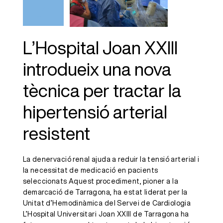
per tractar la
hipertensió
arterial
L’Hospital Joan XXIII
resistent
introdueix una nova
tècnica per tractar la
hipertensió arterial
resistent
La denervació renal ajuda a reduir la tensió arterial i
la necessitat de medicació en pacients
seleccionats Aquest procediment, pioner a la
demarcació de Tarragona, ha estat liderat per la
Unitat d’Hemodinàmica del Servei de Cardiologia
L’Hospital Universitari Joan XXIII de Tarragona ha