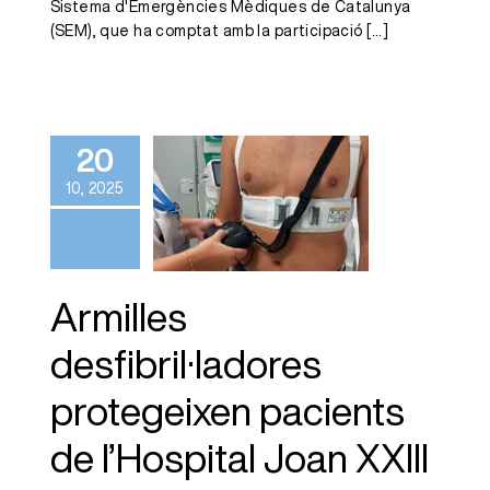
Sistema d'Emergències Mèdiques de Catalunya
(SEM), que ha comptat amb la participació
[...]
Armilles
desfibril·ladores
protegeixen
20
pacients de
10, 2025
l’Hospital Joan
XXIII del risc
de mort
Armilles
sobtada
desfibril·ladores
protegeixen pacients
de l’Hospital Joan XXIII