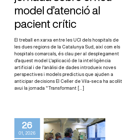
model d’atenció al
pacient crític
El treball en xarxa entre les UCI dels hospitals de
les dues regions de la Catalunya Sud, així com els
hospitals comarcals, és clau per al desplegament
d'aquest model L'aplicació de la intel·ligència
artificial i de l'anàlisi de dades introdueix noves
perspectives i models predictius que ajuden a
anticipar decisions El Celler de Vila-seca ha acollit
avui la jornada "Transformant
[...]
L’Hospital
Joan XXIII
introdueix una
26
nova tècnica
01, 2026