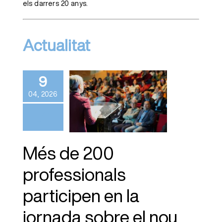
els darrers 20 anys.
Actualitat
Més de 200
professionals
9
participen en la
04, 2026
jornada sobre
el nou model
d’atenció al
pacient crític
Més de 200
professionals
participen en la
jornada sobre el nou