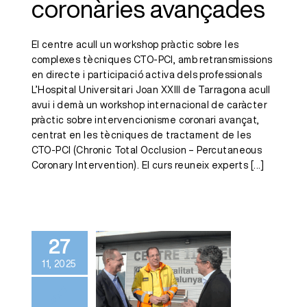
coronàries avançades
El centre acull un workshop pràctic sobre les
complexes tècniques CTO-PCI, amb retransmissions
en directe i participació activa dels professionals
L’Hospital Universitari Joan XXIII de Tarragona acull
avui i demà un workshop internacional de caràcter
pràctic sobre intervencionisme coronari avançat,
centrat en les tècniques de tractament de les
CTO-PCI (Chronic Total Occlusion – Percutaneous
Coronary Intervention). El curs reuneix experts
[...]
La mort
sobtada
cardíaca té
menys
27
incidència a
11, 2025
l’àrea