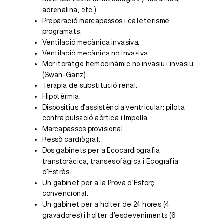
adrenalina, etc.)
Preparació marcapassos i cateterisme
programats.
Ventilació mecànica invasiva.
Ventilació mecànica no invasiva.
Monitoratge hemodinàmic no invasiu i invasiu
(Swan-Ganz).
Teràpia de substitució renal.
Hipotèrmia.
Dispositius d’assistència ventricular: pilota
contra pulsació aòrtica i Impella.
Marcapassos provisional.
Ressò cardiògraf.
Dos gabinets per a Ecocardiografia
transtoràcica, transesofàgica i Ecografia
d’Estrès.
Un gabinet per a la Prova d’Esforç
convencional.
Un gabinet per a holter de 24 hores (4
gravadores) i holter d’esdeveniments (6