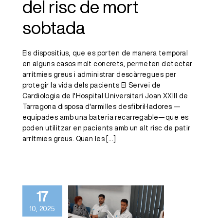
del risc de mort
sobtada
Els dispositius, que es porten de manera temporal
en alguns casos molt concrets, permeten detectar
arrítmies greus i administrar descàrregues per
protegir la vida dels pacients El Servei de
Cardiologia de l'Hospital Universitari Joan XXIII de
Tarragona disposa d'armilles desfibril·ladores —
equipades amb una bateria recarregable—que es
poden utilitzar en pacients amb un alt risc de patir
arrítmies greus. Quan les
[...]
El Servei de
Cardiologia de
17
l’HJ23 fa una
10, 2025
formació per a