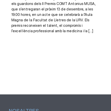
els guardons dels II Premis COMT Antonius MUSA,
que s’entregaran el pròxim 13 de desembre, a les
19.00 hores, en un acte que se celebrarà a l’Aula
Magna de la Facultat de Lletres de la URV. Els
premis reconeixen el talent, el compromís i
l’excel·lència professional amb la medicina i la
[...]
NOSALTRES