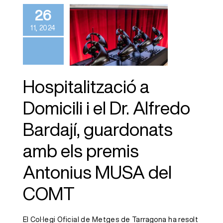
Dr. Alfredo
26
Bardají,
11, 2024
guardonats
amb els premis
Antonius
MUSA del
Hospitalització a
COMT
Domicili i el Dr. Alfredo
Bardají, guardonats
amb els premis
Antonius MUSA del
COMT
El Col·legi Oficial de Metges de Tarragona ha resolt