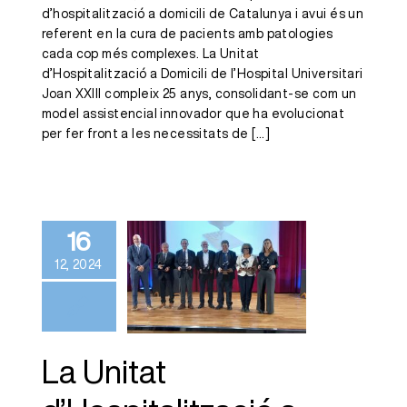
d’hospitalització a domicili de Catalunya i avui és un
referent en la cura de pacients amb patologies
cada cop més complexes. La Unitat
d’Hospitalització a Domicili de l’Hospital Universitari
Joan XXIII compleix 25 anys, consolidant-se com un
model assistencial innovador que ha evolucionat
per fer front a les necessitats de
[...]
La Unitat
d’Hospitalització
a Domicili i el
16
Dr. Bardají,
12, 2024
homenatjats
als premis
Antonius Musa
La Unitat
del COMT