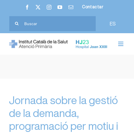
Skip
Contactar
to
content
Cerca
ES
…
Toggl
Navig
Nosaltres
Hospital Joan XXIII
Atenció Primària
Jornada sobre la gestió
de la demanda,
Ciutadania
programació per motiu i
Professionals