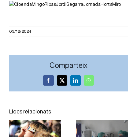
03/12/2024
Comparteix
Facebook
X
LinkedIn
WhatsApp
L’Hospital
El Servei
Joan XXIII
d’Oftalmologia
Llocs relacionats
incorpora
de l’Hospital
una tècnica
Joan XXIII
per obtenir
reforça la