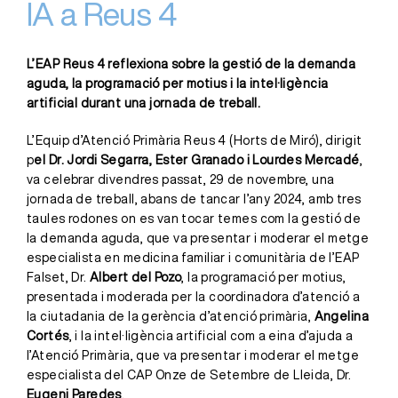
IA a Reus 4
L’EAP Reus 4 reflexiona sobre la gestió de la demanda
aguda, la programació per motius i la intel·ligència
artificial durant una jornada de treball.
L’Equip d’Atenció Primària Reus 4 (Horts de Miró), dirigit
p
el Dr.
Jordi Segarra, Ester Granado i Lourdes Mercadé
,
va celebrar divendres passat, 29 de novembre, una
jornada de treball, abans de tancar l’any 2024, amb tres
taules rodones on es van tocar temes com la gestió de
la demanda aguda, que va presentar i moderar el metge
especialista en medicina familiar i comunitària de l’EAP
Falset, Dr.
Albert del Pozo
, la programació per motius,
presentada i moderada per la coordinadora d’atenció a
la ciutadania de la gerència d’atenció primària,
Angelina
Cortés
, i la intel·ligència artificial com a eina d’ajuda a
l’Atenció Primària, que va presentar i moderar el metge
especialista del CAP Onze de Setembre de Lleida, Dr.
Eugeni Paredes
.