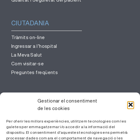
CIUTADANIA
Tràmits on-line
Ingressar a l’hospital
La Meva Salut
Com visitar-se
Preguntes freqüents
PROFESSIONALS
Gestionar el consentiment
de les cookies
Gestió del coneixement
Treballa amb nosaltres
Per oferir les millors experiències, utilitzem tecnologies com les
galetes per emmagatzemar i/o accedir a la informació del
Àrea Privada
dispositiu. El consentiment d'aquestes tecnologies ens permetrà
processar dades com ara el comportament de navegació o les