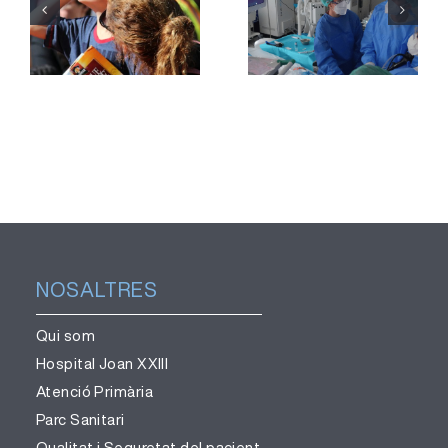
mostres de
divulgació
teixit
per una
pulmonar
observació
sense
segura de
necessitat
l’eclipsi
de cirurgia
NOSALTRES
Qui som
Hospital Joan XXIII
Atenció Primària
Parc Sanitari
Qualitat i Seguretat del pacient