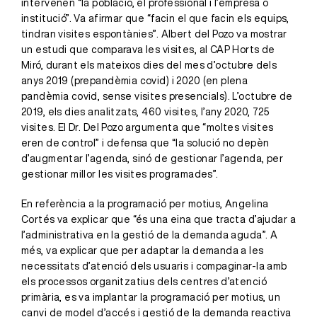
intervenen “la població, el professional i l’empresa o
institució”. Va afirmar que “facin el que facin els equips,
tindran visites espontànies”. Albert del Pozo va mostrar
un estudi que comparava les visites, al CAP Horts de
Miró, durant els mateixos dies del mes d’octubre dels
anys 2019 (prepandèmia covid) i 2020 (en plena
pandèmia covid, sense visites presencials). L’octubre de
2019, els dies analitzats, 460 visites, l’any 2020, 725
visites. El Dr. Del Pozo argumenta que “moltes visites
eren de control” i defensa que “la solució no depèn
d’augmentar l’agenda, sinó de gestionar l’agenda, per
gestionar millor les visites programades”.
En referència a la programació per motius, Angelina
Cortés va explicar que “és una eina que tracta d’ajudar a
l’administrativa en la gestió de la demanda aguda”. A
més, va explicar que per adaptar la demanda a les
necessitats d’atenció dels usuaris i compaginar-la amb
els processos organitzatius dels centres d’atenció
primària, es va implantar la programació per motius, un
canvi de model d’accés i gestió de la demanda reactiva