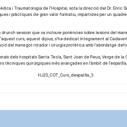
ica i Traumatologia de l’Hospital, sota la direcció del Dr. Enric Sir
ques i pràctiques de gran valor formatiu, impartides per un quadr
a drunch session que va incloure ponències sobre lesions del maneg
’aquest curs, aquest dijous, s’ha dedicat íntegrament al Cadaverla
ció del manegot rotador i cirurgia protètica amb l’abordatge delt
onals dels hospitals Santa Tecla, Sant Joan de Reus, Verge de la C
 les tècniques quirúrgiques més avançades en l’àmbit de l’espatlla