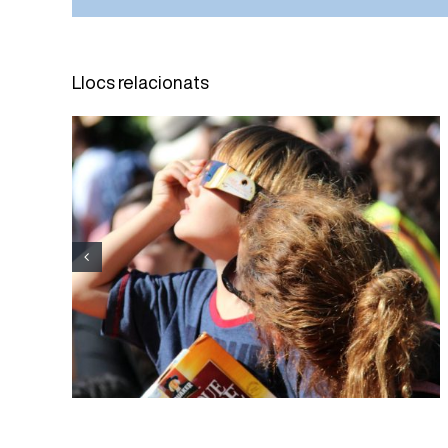
Llocs relacionats
El Servei d’Oftalmologia de
l’Hospital Joan XXIII reforça la
divulgació per una observació
segura de l’eclipsi