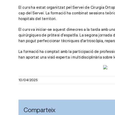
El curs ha estat organitzat pel Servei de Cirurgia Ortopèd
cap del Servei. La formació ha combinat sessions teòri
hospitals del territori.
El curs va iniciar-se aquest dimecres a la tarda amb un
quirúrgiques de pròtesi d’espatlla. La segona jornada d
han pogut perfeccionar tècniques d’artroscòpia, repara
La formació ha comptat amb la participació de professi
han aportat una visió experta i multidisciplinària sobre
10/04/2025
Comparteix