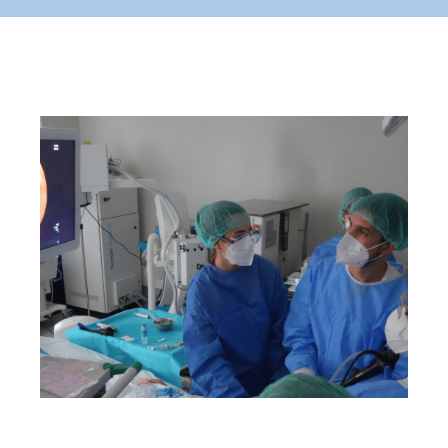
L’Hospital Joan XXIII
incorpora una tècnica per
obtenir mostres de teixit
pulmonar sense necessitat de
cirurgia