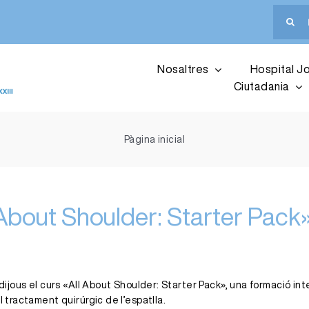
Cerca
…
Nosaltres
Hospital Jo
Ciutadania
Pàgina inicial
l About Shoulder: Starter Pack
 dijous el curs «All About Shoulder: Starter Pack», una formació in
l tractament quirúrgic de l’espatlla.