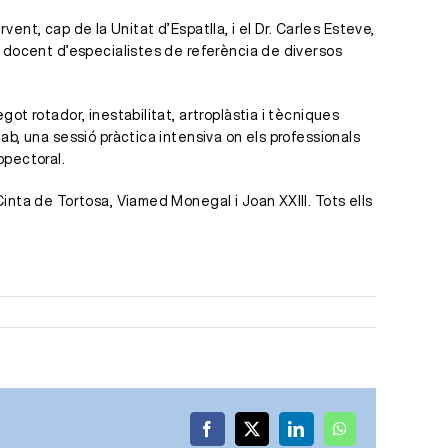
vent, cap de la Unitat d’Espatlla, i el Dr. Carles Esteve,
e docent d’especialistes de referència de diversos
ot rotador, inestabilitat, artroplàstia i tècniques
b, una sessió pràctica intensiva on els professionals
opectoral.
inta de Tortosa, Viamed Monegal i Joan XXIII. Tots ells
.
Facebook
X
LinkedIn
WhatsApp