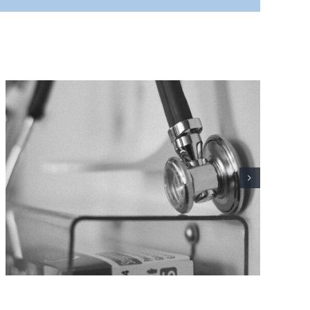
L’Hospital Joan XXIII fa
seguiment d’un centenar de
pacients amb Sjögren primari